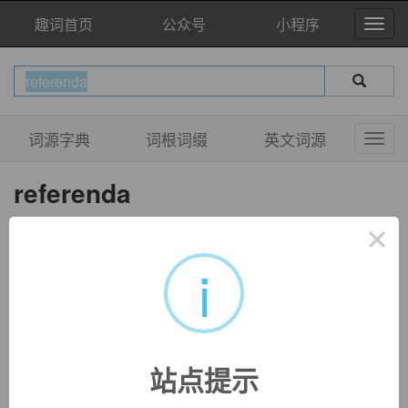
趣词首页
公众号
小程序
词源字典
词根词缀
英文词源
referenda
['rɛfə'rɛndəm]
×
n.
普通投票
i
站点提示