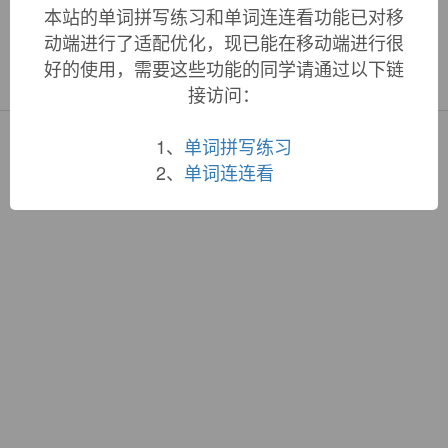
本站的单词拼写练习和单词连连看功能已对移
动端进行了适配优化，现已能在移动端进行很
«
»
好的使用，需要这些功能的同学请通过以下链
1
/ 3
接访问：
1、
单词拼写练习
Copyright © QuWord.com All Rights Reserved.
词根大全
|
联系站长
2、
单词连连看
蜀ICP备19033398号-1