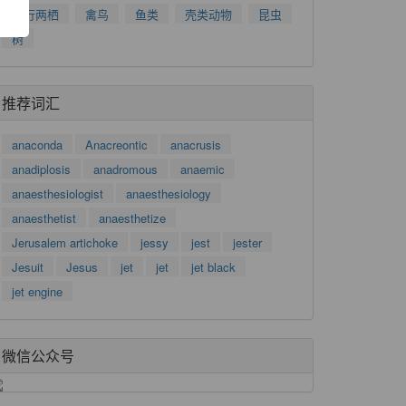
爬行两栖
禽鸟
鱼类
壳类动物
昆虫
树
推荐词汇
anaconda
Anacreontic
anacrusis
anadiplosis
anadromous
anaemic
anaesthesiologist
anaesthesiology
anaesthetist
anaesthetize
Jerusalem artichoke
jessy
jest
jester
Jesuit
Jesus
jet
jet
jet black
jet engine
微信公众号