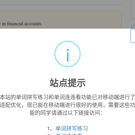
r in financial accounts.
i
ioxide
rechargeable
battery.
的二氧化铝电池.
站点提示
来自辞典例句
echargeable
shavers. I can show you. "
本站的单词拼写练习和单词连连看功能已对移动端进行
以拿给您看.
适配优化，现已能在移动端进行很好的使用，需要这些
来自英汉 - 翻译样例 - 口语
能的同学请通过以下链接访问：
ols, biding admixture , high - temperature alloy ,
1、
单词拼写练习
 可充电池等.