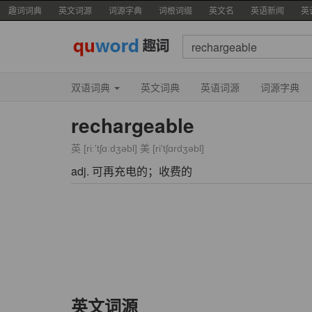
趣词词典
英文词源
词源字典
词根词缀
英文名
英语新闻
英
双语词典
英文词典
英语词源
词源字典
rechargeable
英 [riː'tʃɑːdʒəbl] 美 [ri'tʃɑrdʒəbl]
adj. 可再充电的；收费的
英文词源