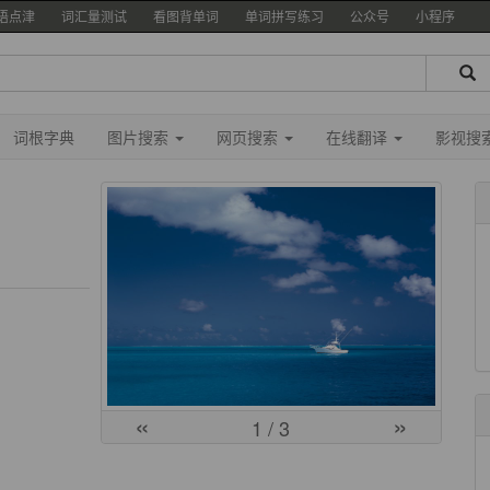
语点津
词汇量测试
看图背单词
单词拼写练习
公众号
小程序
词根字典
图片搜索
网页搜索
在线翻译
影视搜
«
»
1
/ 3