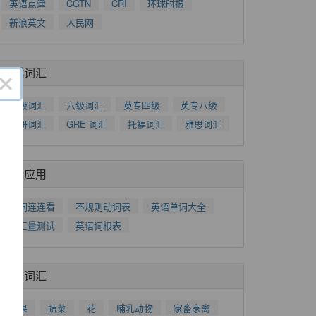
英语点津
CGTN
CRI
环球时报
新浪英文
人民网
考试词汇
×
四级词汇
六级词汇
英专四级
英专八级
考研词汇
GRE 词汇
托福词汇
雅思词汇
相关应用
单词连连看
不规则动词表
英语单词大全
了
词汇量测试
英语词根表
功
分类词汇
水果
蔬菜
花
哺乳动物
家畜家禽