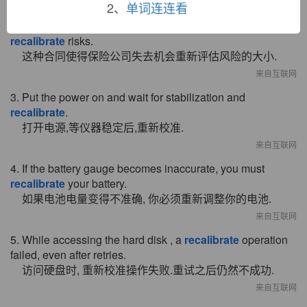
来自电影对白
2、
单词连连看
2. Such contracts deprive insurers of the opportunity to
recalibrate
risks.
这种合同使得保险公司失去机会重新评估风险的大小.
来自互联网
3. Put the power on and wait for stabilization and
recalibrate
.
打开电源,等仪器稳定后,重新校准.
来自互联网
4. If the battery gauge becomes inaccurate, you must
recalibrate
your battery.
如果电池电量变得不准确, 你必须重新调整你的电池.
来自互联网
5. While accessing the hard disk , a
recalibrate
operation
failed, even after retries.
访问硬盘时, 重新校准操作失败.重试之后仍然不成功.
来自互联网