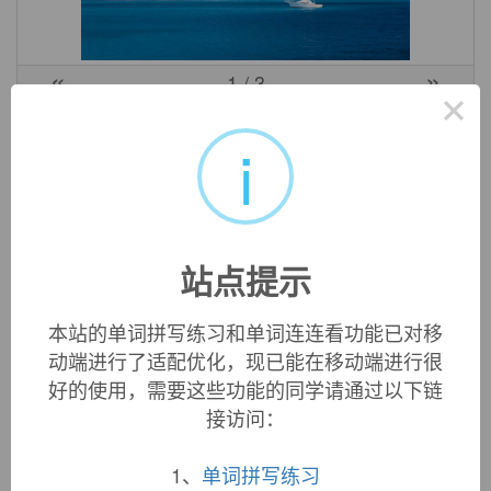
«
»
1
/ 3
×
英文词源
i
recalibrate (v.)
1883, from
re-
+
calibrate
. Related:
Recalibrated
;
recalibrating
.
站点提示
本站的单词拼写练习和单词连连看功能已对移
双语例句
动端进行了适配优化，现已能在移动端进行很
好的使用，需要这些功能的同学请通过以下链
接访问：
1. We didn't even upgrade the equipment or
recalibrate
the
controls.
我们甚至没有升级设备或是校准控制器.
1、
单词拼写练习