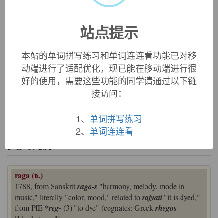
站点提示
«
»
1
/ 3
本站的单词拼写练习和单词连连看功能已对移
动端进行了适配优化，现已能在移动端进行很
中文词源
好的使用，需要这些功能的同学请通过以下链
接访问：
raga
拉加曲（印度音乐中的传统曲调）
1、
单词拼写练习
来自梵语 raga,韵律，曲调，来自 rajyati,着色的。比喻用法。
2、
单词连连看
英文词源
raga (n.)
1788, from Sanskrit
raga-s
"harmony, melody, mode in
music," literally "color, mood," related to
rajyati
"it is dyed,"
from PIE
*reg-
(3) "to dye" (cognates: Greek
rhegos