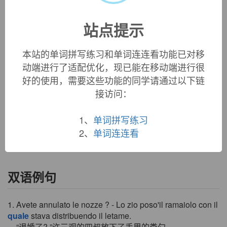
站点提示
«
»
1
/ 3
本站的单词拼写练习和单词连连看功能已对移
英文词源
动端进行了适配优化，现已能在移动端进行很
好的使用，需要这些功能的同学请通过以下链
接访问：
quale (n.)
"death, destruction," Old English
cwalu
, cognate with Old
Norse
kval
"torment, torture," from a variant of the root of
1、
单词拼写练习
quell
.
2、
单词连连看
双语例句
1. Avete annulato le nozze ? - Lo zio poso'il ramaiolo con il
quale
stava distribuendo il letame.
“退婚了? ”许三观的四叔放下了手里的粪勺.