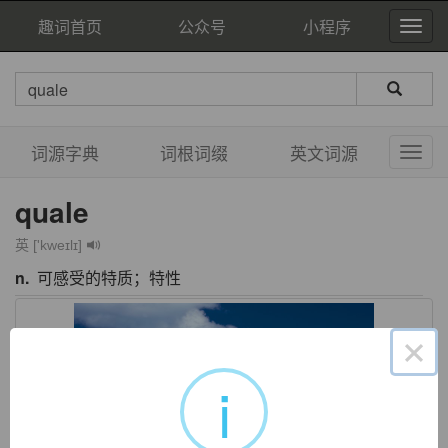
趣词首页
公众号
小程序
词源字典
词根词缀
英文词源
quale
英 ['kweɪlɪ]
n.
可感受的特质；特性
×
i