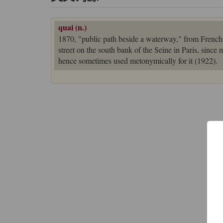
quai (n.)
1870, "public path beside a waterway," from Frenc
street on the south bank of the Seine in Paris, since
hence sometimes used metonymically for it (1922).