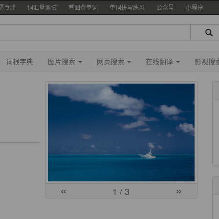
语点津
词汇量测试
看图背单词
单词拼写练习
公众号
小程序
词根字典
图片搜索
网页搜索
在线翻译
影视搜
«
»
1
/ 3