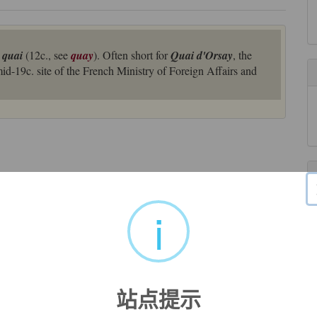
h
quai
(12c., see
quay
). Often short for
Quai d'Orsay
, the
 mid-19c. site of the French Ministry of Foreign Affairs and
i
站点提示