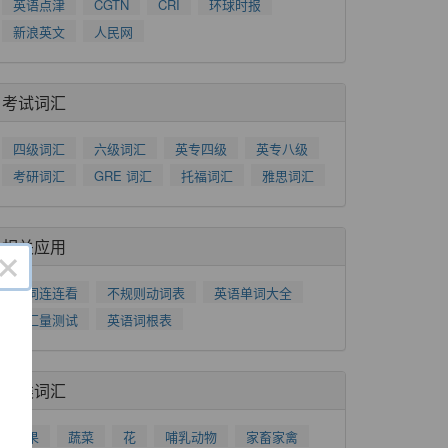
英语点津
CGTN
CRI
环球时报
新浪英文
人民网
考试词汇
四级词汇
六级词汇
英专四级
英专八级
考研词汇
GRE 词汇
托福词汇
雅思词汇
相关应用
×
单词连连看
不规则动词表
英语单词大全
词汇量测试
英语词根表
分类词汇
水果
蔬菜
花
哺乳动物
家畜家禽