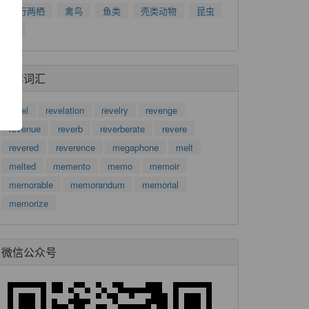
爬行两栖
禽鸟
鱼类
壳类动物
昆虫
了
树
功
推荐词汇
revel
revelation
revelry
revenge
revenue
reverb
reverberate
revere
revered
reverence
megaphone
melt
melted
memento
memo
memoir
memorable
memorandum
memorial
memorize
微信公众号