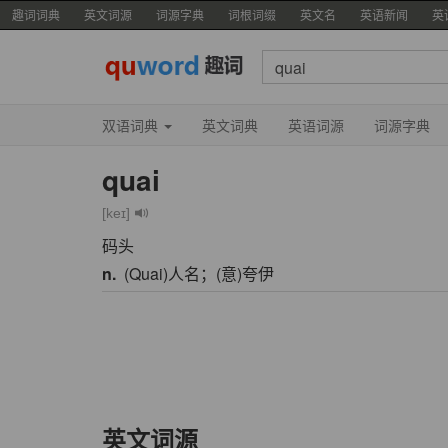
趣词词典
英文词源
词源字典
词根词缀
英文名
英语新闻
英
双语词典
英文词典
英语词源
词源字典
quai
[keɪ]
码头
n.
(Quai)人名；(意)夸伊
英文词源