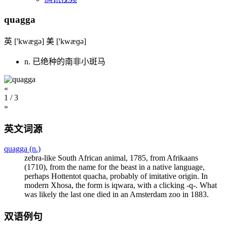
quagga
英 ['kwægə] 美 ['kwæɡə]
n. 已绝种的南非小斑马
«
1
/ 3
»
英文词源
quagga (n.)
zebra-like South African animal, 1785, from Afrikaans
(1710), from the name for the beast in a native language,
perhaps Hottentot
quacha
, probably of imitative origin. In
modern Xhosa, the form is
iqwara
, with a clicking
-q-
. What
was likely the last one died in an Amsterdam zoo in 1883.
双语例句