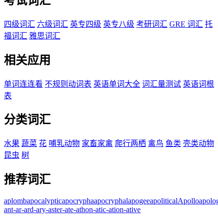
考试词汇
四级词汇
六级词汇
英专四级
英专八级
考研词汇
GRE 词汇
托
福词汇
雅思词汇
相关应用
单词连连看
不规则动词表
英语单词大全
词汇量测试
英语词根
表
分类词汇
水果
蔬菜
花
哺乳动物
家畜家禽
爬行两栖
禽鸟
鱼类
壳类动物
昆虫
树
推荐词汇
aplomb
apocalyptic
apocrypha
apocryphal
apogee
apolitical
Apollo
apolog
ant
-ar
-ard
-ary
-aster
-ate
-athon
-atic
-ation
-ative