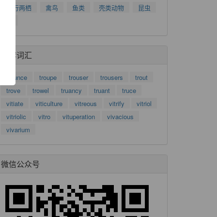
了
爬行两栖
禽鸟
鱼类
壳类动物
昆虫
功
树
推荐词汇
trounce
troupe
trouser
trousers
trout
trove
trowel
truancy
truant
truce
vitiate
viticulture
vitreous
vitrify
vitriol
vitriolic
vitro
vituperation
vivacious
vivarium
微信公众号