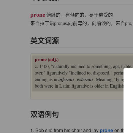
prone
俯卧的，有倾向的，易于遭受的
来自拉丁语pronus,向前弯的，向前倾的，来自pro,向前
英文词源
prone (adj.)
c. 1400, "naturally inclined to something, apt, liabl
over," figuratively "inclined to, disposed," perhaps 
ending as in
infernus
,
externus
. Meaning "lying face
both were in Latin; figurative is older in English. Re
双语例句
1. Bob slid from his chair and lay
prone
on the flo