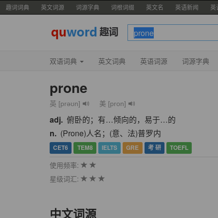
趣词词典
英文词源
词源字典
词根词缀
英文名
英语新闻
英
双语词典
英文词典
英语词源
词源字典
prone
英 [prəʊn]
美 [pron]
adj.
俯卧的；有…倾向的，易于…的
n.
(Prone)人名；(意、法)普罗内
CET6
TEM8
IELTS
GRE
考 研
TOEFL
使用频率:
星级词汇:
中文词源