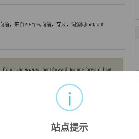
，来自PIE*per,向前，穿过，词源同ford,forth.
e," from Latin
pronus
"bent forward, leaning forward, bent
from adverbial form of
pro-
"before, for, instead of" (see
pro-
) +
-down" is first recorded 1570s. Literal and figurative senses
i
lated:
Proneness
.
站点提示
or.