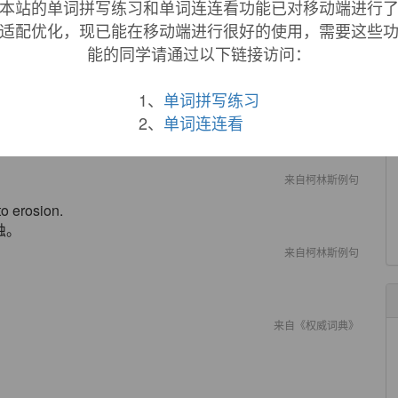
本站的单词拼写练习和单词连连看功能已对移动端进行
适配优化，现已能在移动端进行很好的使用，需要这些
来自柯林斯例句
能的同学请通过以下链接访问：
disease and death.
亡。
1、
单词拼写练习
来自柯林斯例句
2、
单词连连看
ing ease.
来自柯林斯例句
to erosion.
蚀。
来自柯林斯例句
来自《权威词典》