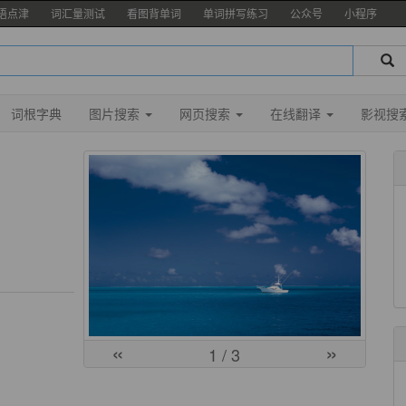
语点津
词汇量测试
看图背单词
单词拼写练习
公众号
小程序
词根字典
图片搜索
网页搜索
在线翻译
影视搜
«
»
1
/ 3