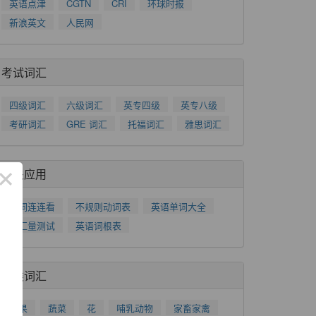
英语点津
CGTN
CRI
环球时报
新浪英文
人民网
考试词汇
四级词汇
六级词汇
英专四级
英专八级
考研词汇
GRE 词汇
托福词汇
雅思词汇
×
相关应用
单词连连看
不规则动词表
英语单词大全
词汇量测试
英语词根表
分类词汇
水果
蔬菜
花
哺乳动物
家畜家禽