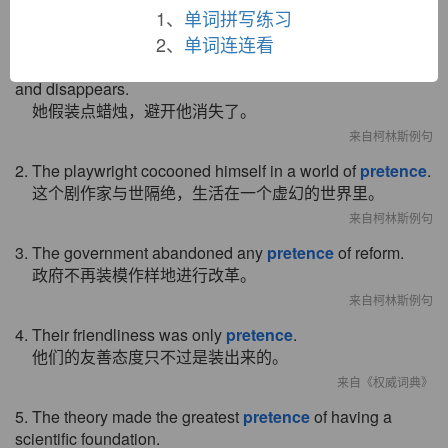
双语例句
1、
单词拼写练习
2、
单词连连看
1. Under the
pretence
of lighting a candle, she evades him
and disappears.
她假装点蜡烛，避开他消失了。
来自柯林斯例句
2. The playwright cocooned himself in a world of
pretence
.
这个剧作家与世隔绝，生活在一个虚幻的世界里。
来自柯林斯例句
3. The government abandoned any
pretence
of reform.
政府不再装模作样地进行改革。
来自柯林斯例句
4. Their friendliness was only
pretence
.
他们的友善态度只不过是装出来的。
来自《权威词典》
5. The theory made the greatest
pretence
of having a
scientific foundation.