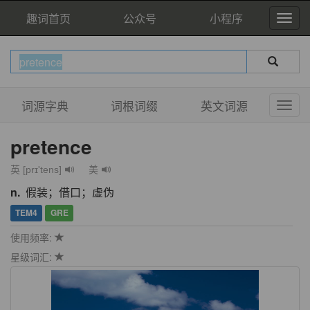
趣词首页
公众号
小程序
词源字典
词根词缀
英文词源
pretence
英 [prɪ'tens]
美
n.
假装；借口；虚伪
TEM4
GRE
使用频率:
星级词汇: