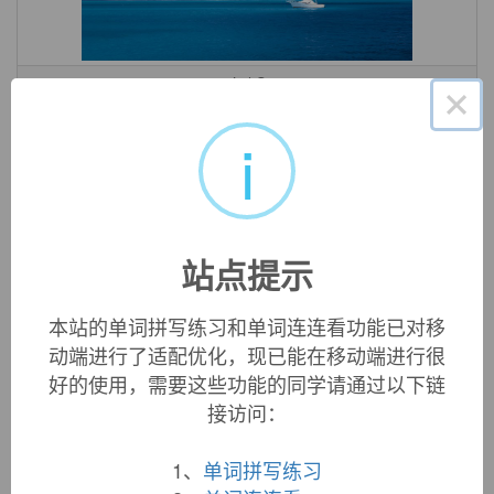
«
»
1
/ 3
×
中文词源
i
pleasantry
客气话，客套
来自pleasant,愉悦的，高兴的，-ry,抽象名词后缀。比喻用
站点提示
法。
英文词源
本站的单词拼写练习和单词连连看功能已对移
动端进行了适配优化，现已能在移动端进行很
好的使用，需要这些功能的同学请通过以下链
pleasantry (n.)
接访问：
"sprightly humor in conversation," 1650s, from French
plaisanterie
"joke, jest; joking, jesting," from
plaisant
(see
1、
单词拼写练习
pleasant
). Related:
Pleasantries
.