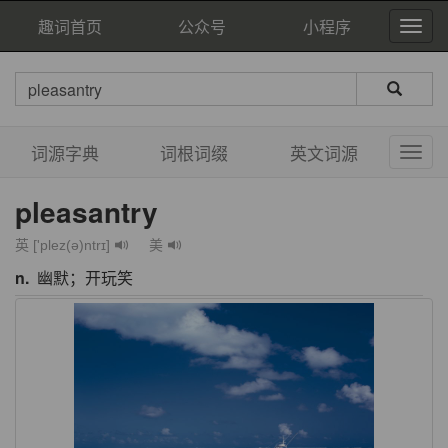
趣词首页
公众号
小程序
词源字典
词根词缀
英文词源
pleasantry
英 ['plez(ə)ntrɪ]
美
n.
幽默；开玩笑