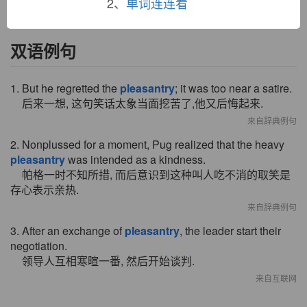
2、
单词连连看
双语例句
1. But he regretted the
pleasantry
; it was too near a satire.
后来一想, 这句笑话太象当面挖苦了,他又后悔起来.
来自辞典例句
2. Nonplussed for a moment, Pug realized that the heavy
pleasantry
was intended as a kindness.
帕格一时不知所措, 而后意识到这种叫人吃不消的取笑是
存心表示亲热.
来自辞典例句
3. After an exchange of
pleasantry
, the leader start their
negotiation.
领导人互相寒暄一番, 然后开始谈判.
来自互联网