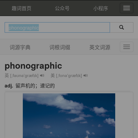
趣词首页
公众号
小程序
词源字典
词根词缀
英文词源
phonographic
英 [,fəʊnə'ɡræfɪk]
美 [,fonə'græfɪk]
adj.
留声机的；速记的