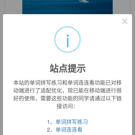
×
«
»
1
/ 3
i
英文词源
phonographic (adj.)
1840, originally in reference to shorthand; see
phono-
+
站点提示
graphic
. Modern sense from 1878.
本站的单词拼写练习和单词连连看功能已对移
动端进行了适配优化，现已能在移动端进行很
双语例句
好的使用，需要这些功能的同学请通过以下链
接访问：
1. International Federation of
Phonographic
Industry (
1、
单词拼写练习
Hong Kong Group )
国际唱片业协会 ( 香港会 )
2、
单词连连看