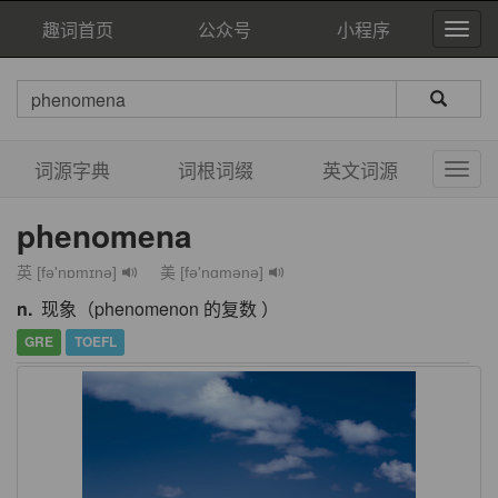
趣词首页
公众号
小程序
词源字典
词根词缀
英文词源
phenomena
英 [fə'nɒmɪnə]
美 [fə'nɑmənə]
n.
现象（phenomenon 的复数 ）
GRE
TOEFL