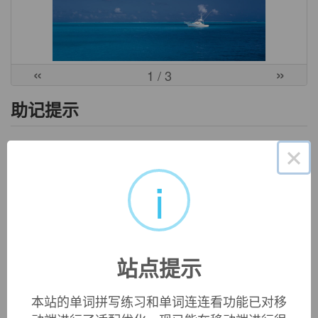
«
»
1
/ 3
助记提示
×
1、pheno- "appear, show, be seen" + -men- "passive suffix" + -
a(希腊语中的复数后缀).
i
2、字面含义：that which appears or is seen. 即：被看到的事
物。=> 由此，表示：现象。
英文词源
站点提示
phenomena (n.)
本站的单词拼写练习和单词连连看功能已对移
plural of
phenomenon
. Sometimes also erroneously used as a