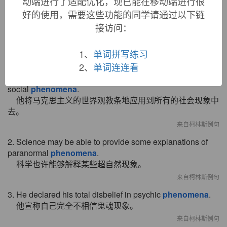
动端进行了适配优化，现已能在移动端进行很
singular.
好的使用，需要这些功能的同学请通过以下链
接访问：
双语例句
1、
单词拼写练习
2、
单词连连看
1. He applies the Marxist world view dogmatically to all
social
phenomena
.
他将马克思主义的世界观教条地应用到所有的社会现象中
去。
来自柯林斯例句
2. Science may be able to provide some explanations of
paranormal
phenomena
.
科学也许能够解释某些超自然现象。
来自柯林斯例句
3. He declared his total disbelief in psychic
phenomena
.
他宣称自己完全不相信鬼魂现象。
来自柯林斯例句