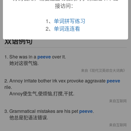
接访问：
1907 (implied in
peeved
), back-formation from
peevish
. As a
noun, attested by 1910. Related:
Peeved
;
peeving
;
peeves
.
1、
单词拼写练习
2、
单词连连看
双语例句
1. She was in a
peeve
over it.
她对这很气恼.
来自《现代汉英综合大词典》
2. Annoy irritate bother irk vex provoke aggravate
peeve
rile.
Annoy使生气,使烦恼,打搅,干扰.
来自互联网
3. Grammatical mistakes are his pet
peeve
.
他总是犯语法错误.
来自互联网