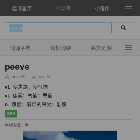
趣词首页
公众号
小程序
词源字典
词根词缀
英文词源
peeve
英 [piːv]
美 [piv]
vt.
使焦躁；使气恼
vi.
焦躁；气恼；惹恼
n.
怨恨；麻烦的事物；触怒
GRE
星级词汇: