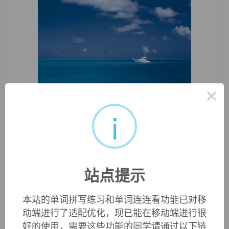
×
«
»
1
/ 3
i
中文词源
peeve
生气，厌恶
来自peevish的回构词。
站点提示
英文词源
本站的单词拼写练习和单词连连看功能已对移
动端进行了适配优化，现已能在移动端进行很
好的使用，需要这些功能的同学请通过以下链
peeve (v.)