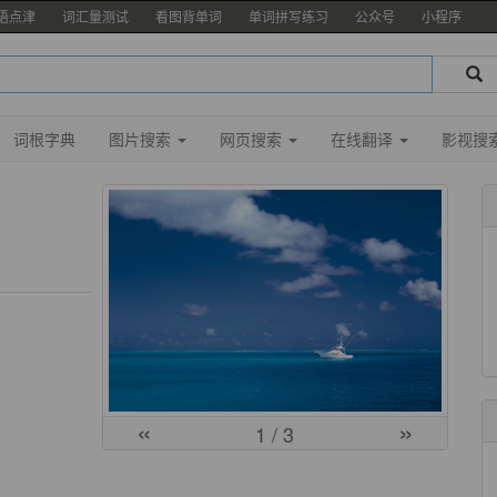
语点津
词汇量测试
看图背单词
单词拼写练习
公众号
小程序
词根字典
图片搜索
网页搜索
在线翻译
影视搜
«
»
1
/ 3