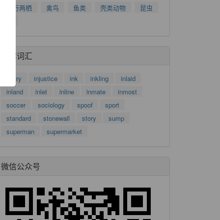
了
爬行两栖
禽鸟
鱼类
壳类动物
昆虫
功
树
推荐词汇
injury
injustice
ink
inkling
inlaid
inland
inlet
inline
inmate
inmost
soccer
sociology
spoof
sport
standard
stonewall
story
sump
superman
supermarket
微信公众号