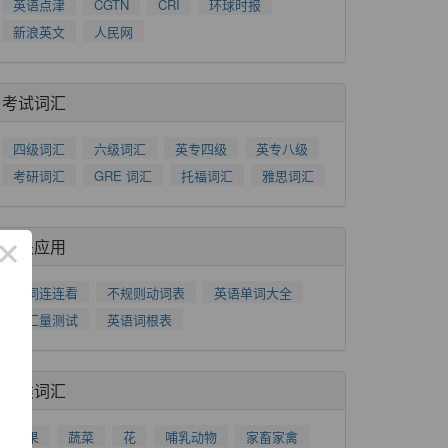
英语点津
CGTN
CRI
环球时报
新浪英文
人民网
考试词汇
四级词汇
六级词汇
英专四级
英专八级
考研词汇
GRE 词汇
托福词汇
雅思词汇
×
相关应用
单词连连看
不规则动词表
英语单词大全
词汇量测试
英语词根表
分类词汇
水果
蔬菜
花
哺乳动物
家畜家禽