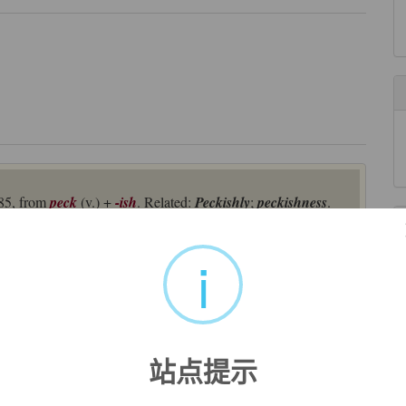
785, from
peck
(v.) +
-ish
. Related:
Peckishly
;
peckishness
.
i
I didn't have anything for breakfast.
站点提示
来自互联网