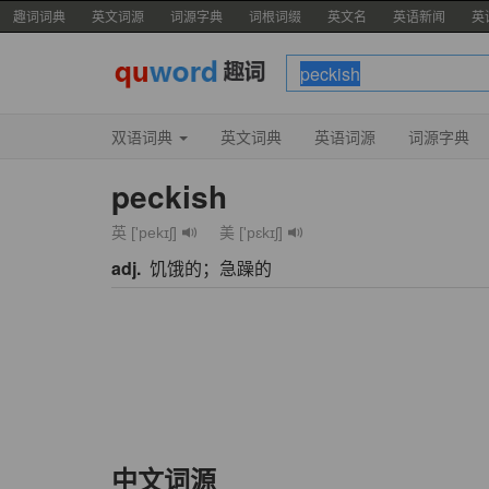
趣词词典
英文词源
词源字典
词根词缀
英文名
英语新闻
英
双语词典
英文词典
英语词源
词源字典
peckish
英 ['pekɪʃ]
美 ['pɛkɪʃ]
adj.
饥饿的；急躁的
中文词源