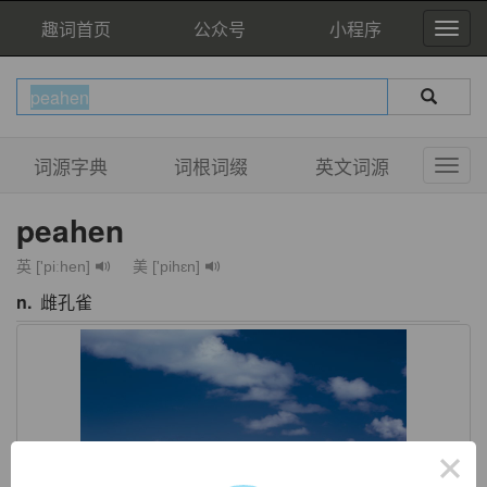
趣词首页
公众号
小程序
词源字典
词根词缀
英文词源
peahen
英 ['piːhen]
美 ['pihɛn]
n.
雌孔雀
×