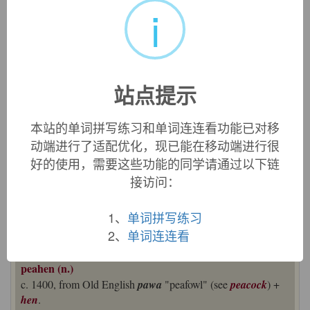
i
«
»
1
/ 3
中文词源
站点提示
peahen
本站的单词拼写练习和单词连连看功能已对移
雌孔雀
动端进行了适配优化，现已能在移动端进行很
来自中古英语pea,孔雀，来自古英语pawa,孔雀，来自拉丁语
好的使用，需要这些功能的同学请通过以下链
pavo,孔雀，可以是来自拟声词，模仿孔雀的叫声。后为区
接访问：
分公母，加上hen.
1、
单词拼写练习
英文词源
2、
单词连连看
peahen (n.)
c. 1400, from Old English
pawa
"peafowl" (see
peacock
) +
hen
.