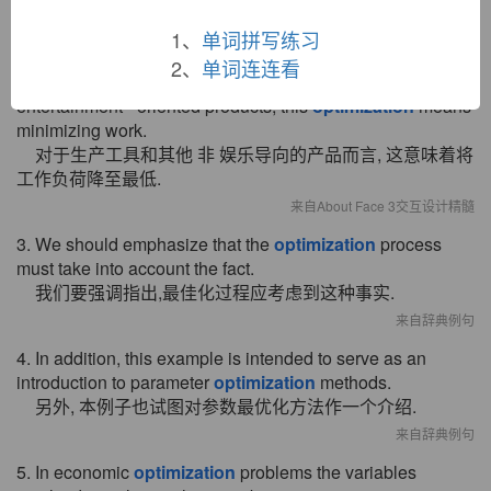
发展洗涤剂时,要求使用最恰当的表面活性剂结构.
1、
单词拼写练习
来自辞典例句
2、
单词连连看
2. In the case of productivity tools and other non -
entertainment - oriented products, this
optimization
means
minimizing work.
对于生产工具和其他 非 娱乐导向的产品而言, 这意味着将
工作负荷降至最低.
来自About Face 3交互设计精髓
3. We should emphasize that the
optimization
process
must take into account the fact.
我们要强调指出,最佳化过程应考虑到这种事实.
来自辞典例句
4. In addition, this example is intended to serve as an
introduction to parameter
optimization
methods.
另外, 本例子也试图对参数最优化方法作一个介绍.
来自辞典例句
5. In economic
optimization
problems the variables