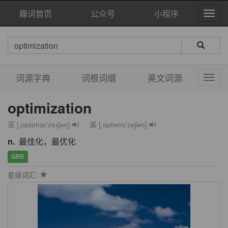
趣词首页
公众号
小程序
词源字典
词根词缀
英文词源
optimization
英 [,ɒptɪmaɪ'zeɪʃən]
美 [,ɑptəmɪ'zeʃən]
n.
最佳化，最优化
GRE
星级词汇: