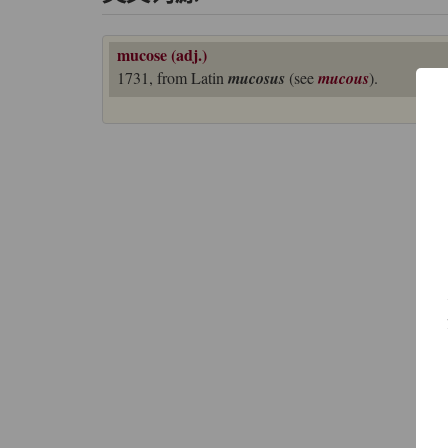
mucose (adj.)
1731, from Latin
mucosus
(see
mucous
).