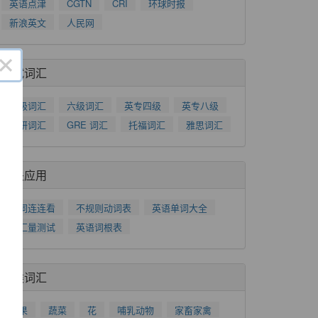
英语点津
CGTN
CRI
环球时报
新浪英文
人民网
×
考试词汇
四级词汇
六级词汇
英专四级
英专八级
考研词汇
GRE 词汇
托福词汇
雅思词汇
相关应用
了
单词连连看
不规则动词表
英语单词大全
功
词汇量测试
英语词根表
分类词汇
水果
蔬菜
花
哺乳动物
家畜家禽