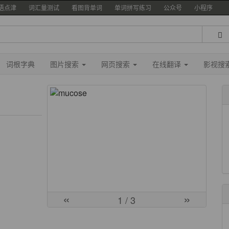
语点津
词汇量测试
看图背单词
单词拼写练习
公众号
小程序
词根字典
图片搜索
网页搜索
在线翻译
影视搜
«
»
1
/ 3