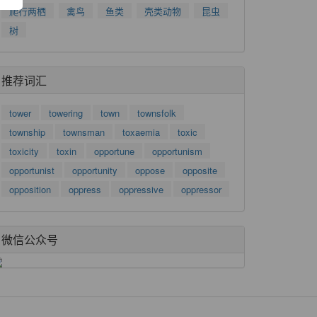
爬行两栖
禽鸟
鱼类
壳类动物
昆虫
树
推荐词汇
tower
towering
town
townsfolk
township
townsman
toxaemia
toxic
toxicity
toxin
opportune
opportunism
opportunist
opportunity
oppose
opposite
opposition
oppress
oppressive
oppressor
微信公众号