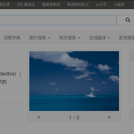
语点津
词汇量测试
看图背单词
单词拼写练习
公众号
小程序
词根字典
图片搜索
网页搜索
在线翻译
影视搜
dactics）；
学的
«
»
1
/ 3