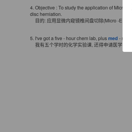
4. Objective : To study the application of Micro
disc herniation.
目的: 应用显微内窥镜椎间盘切除(Micro -Endoscop
5. I've got a five - hour chem lab, plus
med
- scho
我有五个学时的化学实验课, 还得申请医学院,还