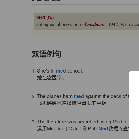
med (n.)
colloquial abbreviation of
medicine
, 1942. With a ca
双语例句
1. She's in
med
school.
她在念医学。
2. The planes bam
med
against the deck of the air
飞机砰砰地冲撞航空母舰的甲板.
3. The literature was searched using Medline ( O
运用Medline ( Ovid ) 和Pub-
Med
数据库查找原