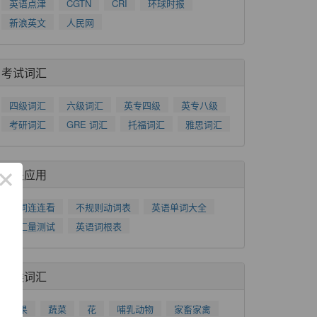
英语点津
CGTN
CRI
环球时报
新浪英文
人民网
考试词汇
四级词汇
六级词汇
英专四级
英专八级
考研词汇
GRE 词汇
托福词汇
雅思词汇
×
相关应用
单词连连看
不规则动词表
英语单词大全
词汇量测试
英语词根表
分类词汇
水果
蔬菜
花
哺乳动物
家畜家禽