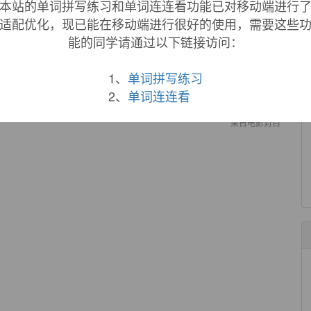
本站的单词拼写练习和单词连连看功能已对移动端进行
 - Endoscopy Disectomy (
MED
) in the treatment of lumbar
适配优化，现已能在移动端进行很好的使用，需要这些
能的同学请通过以下链接访问：
yDiscectomy,
MED
) 系统治疗腰椎间盘突出症.
来自互联网
1、
单词拼写练习
ol applications and work.
2、
单词连连看
要工作.
来自电影对白