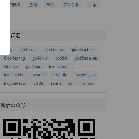
了
爬行两栖
禽鸟
鱼类
壳类动物
昆虫
功
树
推荐词汇
goby
god-awful
god-damn
god-daughter
God-fearing
godchild
goddot
godforsaken
Godfrey
godhead
involvement
invulnerable
inward
inwardly
inwardness
in-your-face
iodide
iodine
ion
ionize
微信公众号