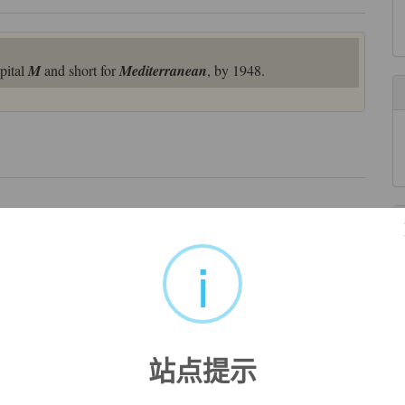
pital
M
and short for
Mediterranean
, by 1948.
来自《权威词典》
i
craft carrier.
来自《现代英汉综合大词典》
vid ) and Pub -
Med
for original studies.
站点提示
始文献.
来自互联网