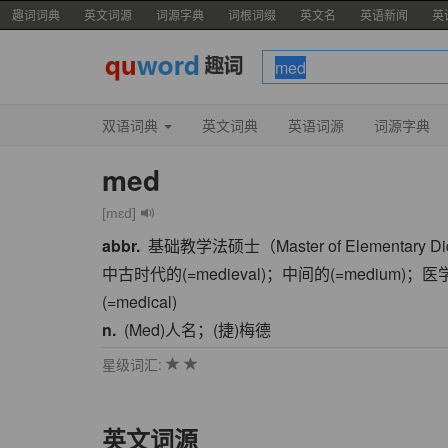
趣词词典
英文词源
词源字典
词根词缀
英文名
英语新闻
英
双语词典
英文词典
英语词源
词源字典
med
[mɛd]
abbr.
基础教学法硕士（Master of Elementary Di
中古时代的(=medieval)；中间的(=medium)；医
(=medical)
n.
(Med)人名；(捷)梅德
星级词汇:
英文词源