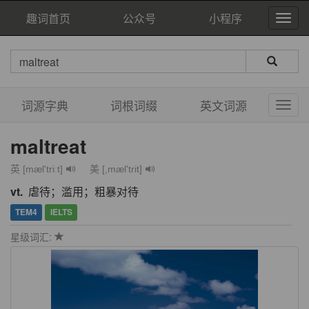
趣词首页
公众号
小程序
词源字典
词根词缀
英文词源
maltreat
英 [mæl'triːt]
美 [,mæl'trit]
vt.
虐待；滥用；粗暴对待
TEM4
IELTS
星级词汇: