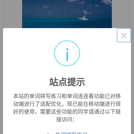
×
«
»
1
/ 3
i
中文词源
maltreat
虐待
站点提示
mal-,坏的，不良的，treat,对待。引申词义虐待。
本站的单词拼写练习和单词连连看功能已对移
英文词源
动端进行了适配优化，现已能在移动端进行很
好的使用，需要这些功能的同学请通过以下链
maltreat (v.)
接访问：
1708, from French
maltraiter
, or formed in English from
mal-
+
treat
(v.). Related:
Maltreated
;
maltreating
.