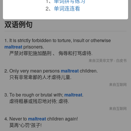
1、
单词拼写练习
2、
单词连连看
双语例句
1. It is strictly forbidden to torture, insult or otherwise
maltreat
prisoners.
严禁对罪犯施加酷刑 、 侮辱和打骂虐待.
来自汉英非文学 - 白皮书
2. Only very mean persons
maltreat
children.
只有非常卑鄙的人才虐待儿童.
来自互联网
3. To be rough or brutal with;
maltreat
.
虐待粗暴或残忍地对待; 虐待.
来自互联网
4. Never to
maltreat
children again!
莫再“心罚”孩子!