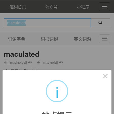
趣词首页
公众号
小程序
词源字典
词根词缀
英文词源
maculated
英 ['mækjʊleɪt]
美 ['mækjʊlɪt]
vt.
使有污点；弄污
×
adj.
有污点的
i
GRE