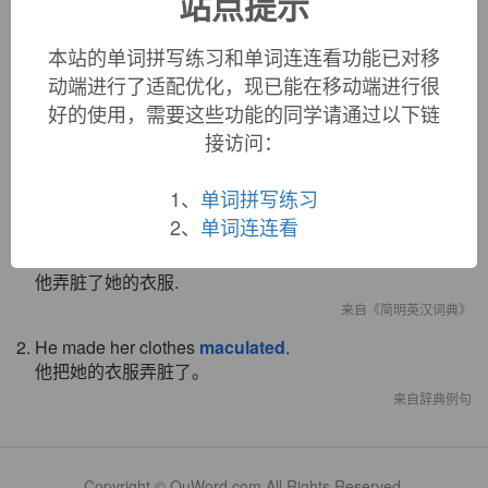
站点提示
本站的单词拼写练习和单词连连看功能已对移
动端进行了适配优化，现已能在移动端进行很
好的使用，需要这些功能的同学请通过以下链
«
»
接访问：
1
/ 3
双语例句
1、
单词拼写练习
2、
单词连连看
1. He
maculated
her clothes.
他弄脏了她的衣服.
来自《简明英汉词典》
2. He made her clothes
maculated
.
他把她的衣服弄脏了。
来自辞典例句
Copyright © QuWord.com All Rights Reserved.