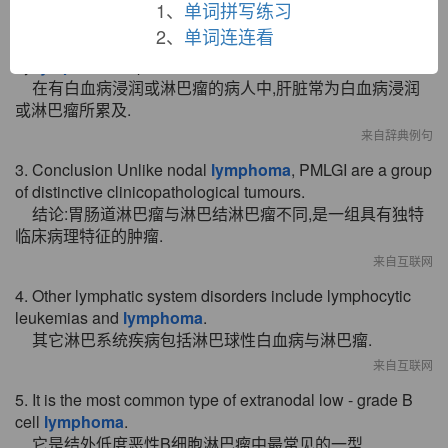
1、
单词拼写练习
来自英汉非文学 - 生命科学 - 生物技术制药疫苗
2、
单词连连看
2. The liver is frequently involved by leukemic infiltration or
by
lymphoma
in patients with these diseases.
在有白血病浸润或淋巴瘤的病人中,肝脏常为白血病浸润
或淋巴瘤所累及.
来自辞典例句
3. Conclusion Unlike nodal
lymphoma
, PMLGI are a group
of distinctive clinicopathological tumours.
结论:胃肠道淋巴瘤与淋巴结淋巴瘤不同,是一组具有独特
临床病理特征的肿瘤.
来自互联网
4. Other lymphatic system disorders include lymphocytic
leukemias and
lymphoma
.
其它淋巴系统疾病包括淋巴球性白血病与淋巴瘤.
来自互联网
5. It is the most common type of extranodal low - grade B
cell
lymphoma
.
它是结外低度恶性B细胞淋巴瘤中最常见的一型.