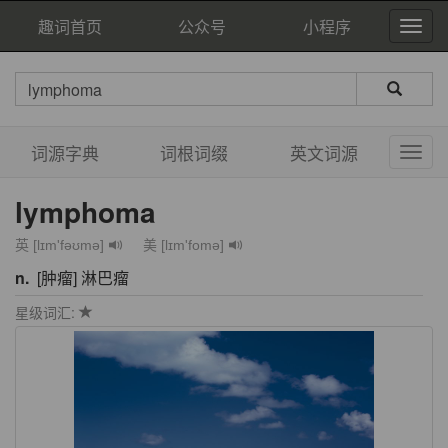
趣词首页
公众号
小程序
词源字典
词根词缀
英文词源
lymphoma
英 [lɪm'fəʊmə]
美 [lɪm'fomə]
n.
[肿瘤] 淋巴瘤
星级词汇: