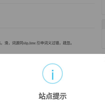
ei,黏，滑，词源同slip,lime.引申词义过错，疏忽。
i
rary forfeiture of a legal right," from Middle French
laps
ght (of time), falling into error," from
labi
"to slip, glide, fall."
f "slip of the memory" is 1520s; that of "a falling away from
站点提示