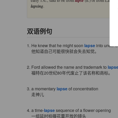
early 15c., said to be from
lapse
(n.) or from Latin
l
lapsing
.
双语例句
1. He knew that he might soon
lapse
into uncons
他知道自己可能很快就会失去知觉。
2. Ford allowed the name and trademark to
laps
福特在20世纪80年代废止了该名称和商标。
3. a momentary
lapse
of concentration
走神儿
4. a time-
lapse
sequence of a flower opening
一组延时拍摄花蕾开放的镜头