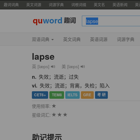
趣词词典
英文词源
词源字典
词根词缀
英文名
英语新闻
英
双语词典
英文词典
英语词源
词源字典
lapse
英 [læps]
美 [læps]
n.
失效；流逝；过失
vi.
失效；流逝；背离，失检；陷入
CET6+
TEM8
IELTS
GRE
考 研
使用频率:
星级词汇:
助记提示