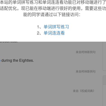
apsare
"to lose one's footing." Related:
Lapsed
;
lapses
;
本站的单词拼写练习和单词连连看功能已对移动端进行
适配优化，现已能在移动端进行很好的使用，需要这些
能的同学请通过以下链接访问：
1、
单词拼写练习
2、
单词连连看
ciousness.
来自柯林斯例句
e
during the Eighties.
来自柯林斯例句
来自《权威词典》