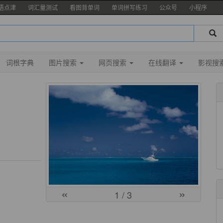
语点津
词汇量测试
看图背单词
单词拼写练习
公众号
小程序
词根字典
图片搜索
网页搜索
在线翻译
影视搜
«
»
1
/ 3