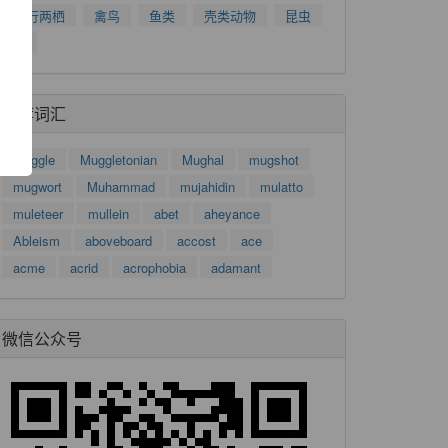
了
爬行两栖
禽鸟
鱼类
壳类动物
昆虫
功
树
推荐词汇
muggle
Muggletonian
Mughal
mugshot
mugwort
Muhammad
mujahidin
mulatto
muleteer
mullein
abet
aheyance
Ableism
aboveboard
accost
ace
acme
acrid
acrophobia
adamant
微信公众号