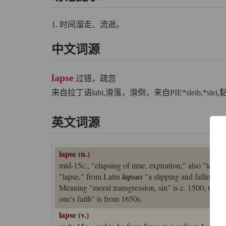
1. 时间溜走、流逝。
中文词源
lapse
过错，疏忽
来自拉丁语labi,滑落，滑倒，来自PIE*sleib,*sl
英文词源
lapse (n.)
mid-15c., "elapsing of time, expiration;" also "tempo
"lapse," from Latin
lapsus
"a slipping and falling, fli
Meaning "moral transgression, sin" is c. 1500; that o
one's faith" is from 1650s.
lapse (v.)