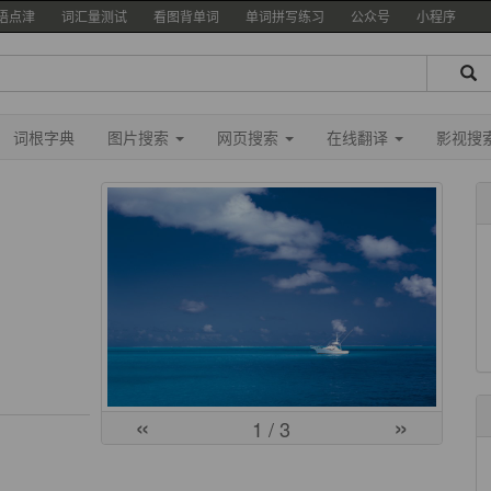
语点津
词汇量测试
看图背单词
单词拼写练习
公众号
小程序
词根字典
图片搜索
网页搜索
在线翻译
影视搜
«
»
1
/ 3