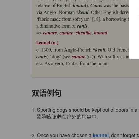
relative of English
hound
).
Canis
was the basis of a
via Anglo- Norman *
kenil
. Other English derivative
‘fabric made from soft yarn’ [18], a borrowing from
a diminutive form of
canis
.
=>
canary
,
canine
,
chenille
,
hound
kennel (n.)
c. 1300, from Anglo-French
*kenil
, Old French
che
canis
) "dog" (see
canine
(n.)). With suffix as in
ovil
etc. As a verb, 1550s, from the noun.
双语例句
1. Sporting dogs should be kept out of doors in a
猎狗应该养在户外的狗窝中.
2. Once you have chosen a
kennel
, don't forget