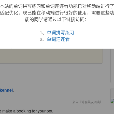
 Vulgar Latin derivative *
canīle
, which passed into English
本站的单词拼写练习和单词连连看功能已对移动端进行
s of Latin
canis
include
canary
,
canine
[17], and
chenille
适配优化，现已能在移动端进行很好的使用，需要这些
 French
chenille
, literally ‘hairy caterpillar’, which came from
能的同学请通过以下链接访问：
1、
单词拼写练习
2、
单词连连看
nil
, from Vulgar Latin
*canile
, from Latin
canem
(nominative
e
"sheepfold" from
ovus
,
equile
"horse-stable" from
equus
,
kennel
.
来自《简明英汉词典》
 to make a booking for your pet.