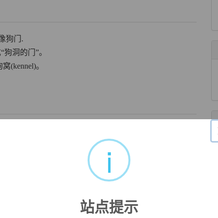
 像狗门.
想成“狗洞的门”。
窝(kennel)。
i
站点提示
dog-house’,
kennel
comes ultimately from Latin
canis
‘dog’ (a