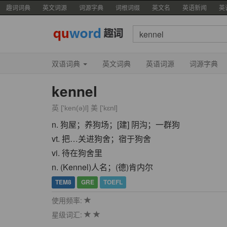
趣词词典
英文词源
词源字典
词根词缀
英文名
英语新闻
英
双语词典
英文词典
英语词源
词源字典
kennel
英 ['ken(ə)l] 美 ['kɛnl]
n. 狗屋；养狗场；[建] 阴沟；一群狗
vt. 把…关进狗舍；宿于狗舍
vi. 待在狗舍里
n. (Kennel)人名；(德)肯内尔
TEM8
GRE
TOEFL
使用频率:
星级词汇: