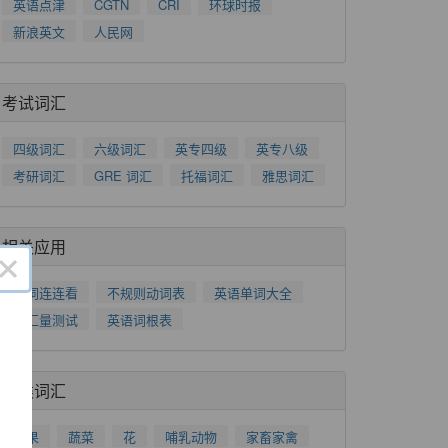
英语点津
CGTN
CRI
环球时报
新浪英文
人民网
考试词汇
四级词汇
六级词汇
英专四级
英专八级
考研词汇
GRE 词汇
托福词汇
雅思词汇
相关应用
×
单词连连看
不规则动词表
英语单词大全
词汇量测试
英语词根表
分类词汇
水果
蔬菜
花
哺乳动物
家畜家禽