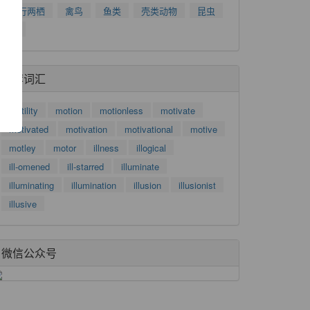
爬行两栖
禽鸟
鱼类
壳类动物
昆虫
了
树
功
推荐词汇
motility
motion
motionless
motivate
motivated
motivation
motivational
motive
motley
motor
illness
illogical
ill-omened
ill-starred
illuminate
illuminating
illumination
illusion
illusionist
illusive
微信公众号