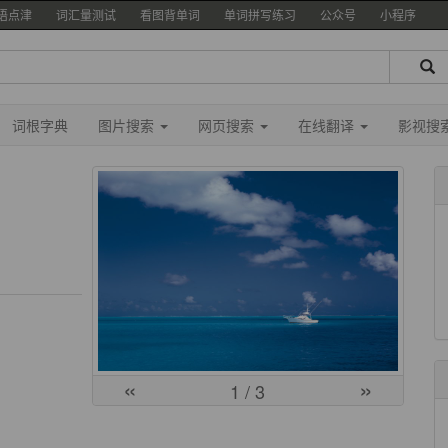
语点津
词汇量测试
看图背单词
单词拼写练习
公众号
小程序
词根字典
图片搜索
网页搜索
在线翻译
影视搜
«
»
1
/ 3