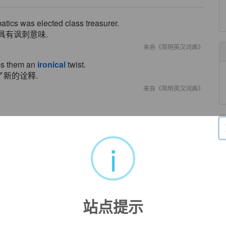
atics was elected class treasurer.
具有讽刺意味.
来自《简明英汉词典》
ves them an
ironical
twist.
新的诠释.
来自《简明英汉词典》
来自《简明英汉词典》
i
mpression that he was being
ironical
.
。
来自辞典例句
al
gleam.
站点提示
来自辞典例句