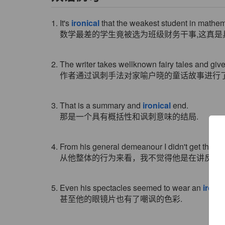
1. It's
ironical
that the weakest student in mathem
数学最差的学生竟被选为班级财务干事,这真是
2. The writer takes wellknown fairy tales and gi
作者通过讽刺手法对家喻户晓的童话故事进行了
3. That is a summary and
ironical
end.
那是一个具有概括性和讽刺意味的结局.
4. From his general demeanour I didn't get the i
从他整体的行为来看，我不觉得他是在讲反话
5. Even his spectacles seemed to wear an
ironic
甚至他的眼镜片也有了嘲讽的色彩.