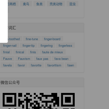
了
爬行两栖
禽鸟
鱼类
壳类动物
昆虫
功
树
推荐词汇
fine-toothed
fine-tune
finger-board
finger-nail
finger-tip
fingering
fingerless
finial
finical
finis
faute de mieux
Fauve
Fauvism
faux pas
fava bean
favela
favor
favorite
favoritism
fawn
微信公众号