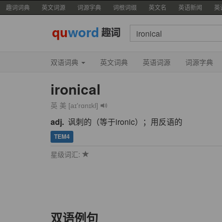
趣词词典
英文词源
词源字典
词根词缀
英文名
英语新闻
英
双语词典
英文词典
英语词源
词源字典
ironical
英 美 [aɪ'rɑnɪkl]
adj.
讽刺的（等于ironic）；用反语的
TEM4
星级词汇:
双语例句