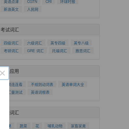
英语点津
CGTN
CRI
环球时报
新浪英文
人民网
考试词汇
四级词汇
六级词汇
英专四级
英专八级
考研词汇
GRE 词汇
托福词汇
雅思词汇
×
相关应用
单词连连看
不规则动词表
英语单词大全
词汇量测试
英语词根表
分类词汇
水果
蔬菜
花
哺乳动物
家畜家禽