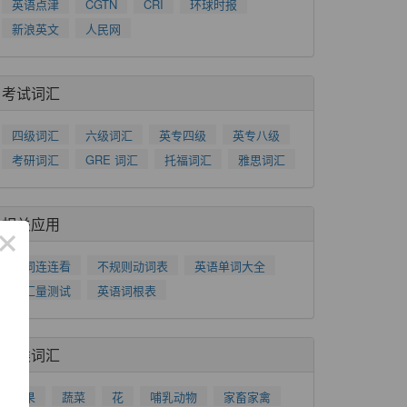
英语点津
CGTN
CRI
环球时报
新浪英文
人民网
考试词汇
四级词汇
六级词汇
英专四级
英专八级
考研词汇
GRE 词汇
托福词汇
雅思词汇
相关应用
×
单词连连看
不规则动词表
英语单词大全
词汇量测试
英语词根表
分类词汇
水果
蔬菜
花
哺乳动物
家畜家禽