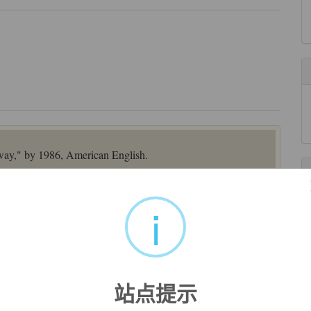
hway," by 1986, American English.
i
my home in Woodside.
的家行驶。
站点提示
来自柯林斯例句