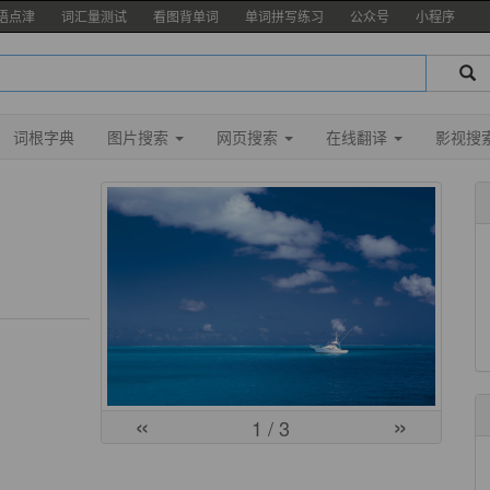
语点津
词汇量测试
看图背单词
单词拼写练习
公众号
小程序
词根字典
图片搜索
网页搜索
在线翻译
影视搜
«
»
1
/ 3