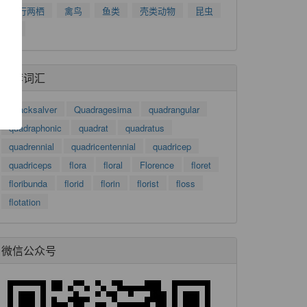
爬行两栖
禽鸟
鱼类
壳类动物
昆虫
了
树
功
推荐词汇
quacksalver
Quadragesima
quadrangular
quadraphonic
quadrat
quadratus
quadrennial
quadricentennial
quadricep
quadriceps
flora
floral
Florence
floret
floribunda
florid
florin
florist
floss
flotation
微信公众号