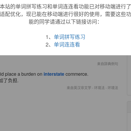
inates against
interstate
commerce.
本站的单词拼写练习和单词连连看功能已对移动端进行
适配优化，现已能在移动端进行很好的使用，需要这些
来自英汉非文学 - 环境法 - 环境法
能的同学请通过以下链接访问：
o federal price controls.
的支配.
1、
单词拼写练习
来自辞典例句
2、
单词连连看
te
commerce.
来自辞典例句
did place a burden on
interstate
commerce.
加了负担.
来自英汉非文学 - 环境法 - 环境法