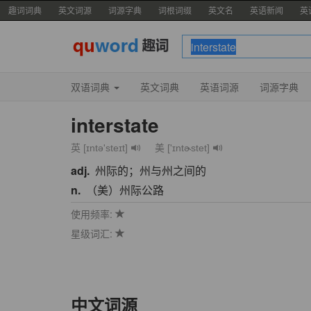
趣词词典
英文词源
词源字典
词根词缀
英文名
英语新闻
英
双语词典
英文词典
英语词源
词源字典
interstate
英 [ɪntə'steɪt]
美 ['ɪntɚstet]
adj.
州际的；州与州之间的
n.
（美）州际公路
使用频率:
星级词汇:
中文词源