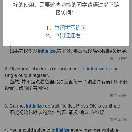
好的使用，需要这些功能的同学请通过以下链
接访问：
双语例句
1、
单词拼写练习
2、
单词连连看
1. If it is only read from
initialize
, remove the volatile
keyword.
如果它仅仅从
initialize
,被解读, 那么就移除volatile关键字.
来自互联网
2. Of course, shader is not supposed to
initialize
every
single output register.
当然, 并不是说着色器必须设置每一个输出寄存器(即,不必
设置顶点的所有属性).
来自互联网
3. Cannot
initialize
default file list. Press OK to continue.
不能初始化默认的文件列表. 请按“确认”以继续.
来自互联网
4. You should strive to
initialize
every member variable