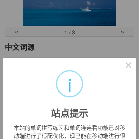
«
»
1
/ 3
中文词源
×
initialize
初始化
i
来自initial,开始的。引申词义使电脑初始化。
英文词源
站点提示
initialize (v.)
1833, "to designate by initials," from
initial
+
-ize
. Meaning
"to make ready for operation" is from 1957. Related:
本站的单词拼写练习和单词连连看功能已对移
Initialized
;
initializing
.
动端进行了适配优化，现已能在移动端进行很