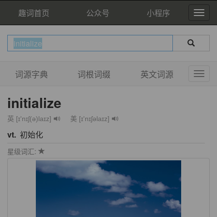
趣词首页
公众号
小程序
词源字典
词根词缀
英文词源
initialize
英 [ɪ'nɪʃ(ə)laɪz]
美 [ɪ'nɪʃəlaɪz]
vt.
初始化
星级词汇: