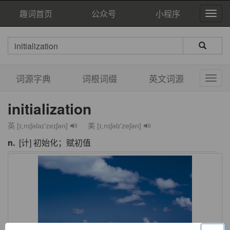
趣词首页
公众号
小程序
词源字典
词根词缀
英文词源
initialization
英 [ɪ,nɪʃəlaɪ'zeɪʃən]
美 [ɪ,nɪʃəlɪ'zeʃən]
n.
[计] 初始化；赋初值