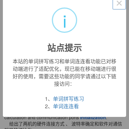
×
i
«
»
1
/ 3
双语例句
站点提示
1. Security Accounts Manager
initialization
failed because
of the following error: % 1.
本站的单词拼写练习和单词连连看功能已对移
安全帐户管理器初始化没有成功,原因是以下错误: %1.
动端进行了适配优化，现已能在移动端进行很
来自互联网
好的使用，需要这些功能的同学请通过以下链
2. Slightly increased verbosity of GDFS access
接访问：
initialization
error handling code.
稍微增加了GDFS初始化错误操作码的冗长度.
1、
单词拼写练习
来自互联网
2、
单词连连看
3. It provides hardware linking method, baud rate
calculation and communication ports
initialization
.
给出了两机的硬件连接方式 、 波特率确定和软件对通信