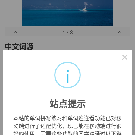
«
»
1
/ 3
中文词源
×
incorporeal
无形的
i
in-,不，非，corporeal,有形的。
英文词源
站点提示
incorporeal (adj.)
1530s, with
-al
(1) and Latin
incorporeus
"without body,"
本站的单词拼写练习和单词连连看功能已对移
from
in-
"not" (see
in-
(1)) +
corpus
(genitive
corporis
)
动端进行了适配优化，现已能在移动端进行很
"body" (see
corporal
).
好的使用，需要这些功能的同学请通过以下链