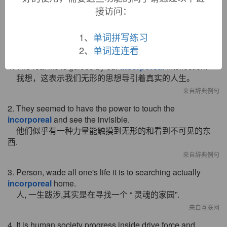
接访问：
1、
单词拼写练习
双语例句
2、
单词连连看
1. The real life is guided by our
incorporeal
intellection.
我想，这表示我们无形的思想导引着真实的人生。
来自辞典例句
2. They seemed to have the power to touch the
incorporeal
and see the invisible.
他们似乎有一种力量能触摸到无形的和看到不可见的东
西.
来自辞典例句
3. Person, wade all one's life it is to searching actually
incorporeal
home.
人, 一生跋涉,其实是在寻找一个 “ 灵魂的家园”.
来自互联网
4. It is human society progress inside drive force and