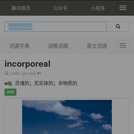
趣词首页
公众号
小程序
词源字典
词根词缀
英文词源
incorporeal
英 [,ɪnkɔː'pɔːrɪəl]
adj.
灵魂的；无实体的；非物质的
GRE