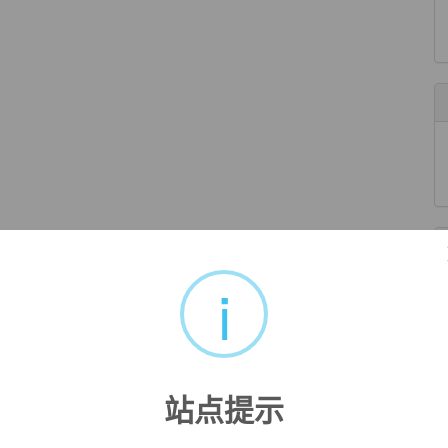
i
站点提示