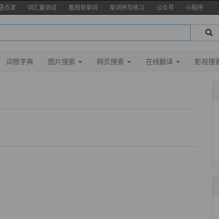
语点津
词汇量测试
看图背单词
单词拼写练习
公众号
小程序
词根字典
图片搜索
网页搜索
在线翻译
影视搜