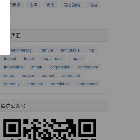
了
爬行两栖
禽鸟
鱼类
壳类动物
昆虫
功
树
推荐词汇
immunotherapy
immure
immutable
imp
impact
impair
impairment
impale
impalpable
impart
corporation
corporative
corps
corpse
correct
correction
correctly
correlate
correlation
correspond
微信公众号