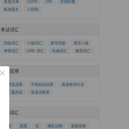
英语点津
CGTN
CRI
环球时报
新浪英文
人民网
考试词汇
四级词汇
六级词汇
英专四级
英专八级
考研词汇
GRE 词汇
托福词汇
雅思词汇
×
相关应用
单词连连看
不规则动词表
英语单词大全
词汇量测试
英语词根表
分类词汇
水果
蔬菜
花
哺乳动物
家畜家禽