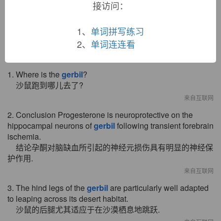
Arabic.
接访问：
1、
单词拼写练习
2、
单词连连看
双语例句
1. Where is the
gerbil
?
沙鼠跑到哪儿去了?
来自互联网
2. Conclusion Progesterone is neuroprotective on the
hippocampal neurons of
gerbil
following transient forebrain
ischemia.
结论孕酮对脑缺血所引起的神经元损伤具有明显的神经保
护作用.
来自互联网
3. The hind legs of the
gerbil
are particularly well adapted
to leaping across its desert habitat.
沙鼠的后腿尤其适应于在沙漠栖息地跳跃.