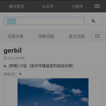
趣词首页
公众号
小程序
词源字典
词根词缀
英文词源
gerbil
英 ['dʒɜːbɪl]
n.
[脊椎] 沙鼠（南非传播鼠疫的啮齿动物）
星级词汇: