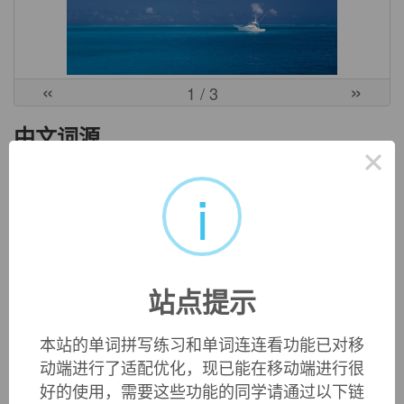
«
»
1
/ 3
中文词源
×
i
gerbil
沙鼠
来自阿拉伯语。
英文词源
站点提示
gerbil (n.)
本站的单词拼写练习和单词连连看功能已对移
1849,
gerbile
, from French
gerbille
, from Modern Latin
动端进行了适配优化，现已能在移动端进行很
Gerbillus
, the genus name, from
gerbo
, from Arabic
yarbu
.
Earlier English form,
jarbuah
(1660s), was directly from
好的使用，需要这些功能的同学请通过以下链