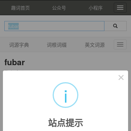
趣词首页
公众号
小程序
词源字典
词根词缀
英文词源
fubar
[fju:bɑ:]
×
n.
信息条；信息面板
i
adj.
无法处置的；无法插手整理的
站点提示