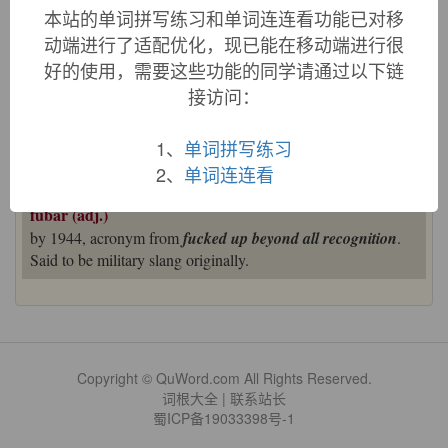
本站的单词拼写练习和单词连连看功能已对移
动端进行了适配优化，现已能在移动端进行很
好的使用，需要这些功能的同学请通过以下链
«
»
接访问：
1
/ 3
英文词源
1、
单词拼写练习
2、
单词连连看
fubar (adj.)
by 1944, acronym from
fucked up beyond all recognition
.
Said to be military slang originally.
Copyright © QuWord.com All Rights Reserved.
词根大全
|
联系站长
蜀ICP备19033398号-1