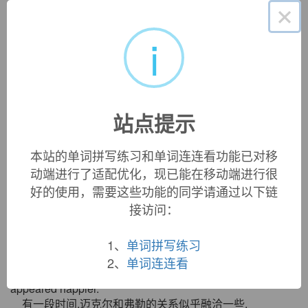
«
»
1
/ 3
×
英文词源
i
fleur-de-lys
fleur-de-lys:
see
lily
站点提示
本站的单词拼写练习和单词连连看功能已对移
双语例句
动端进行了适配优化，现已能在移动端进行很
好的使用，需要这些功能的同学请通过以下链
1. JGO has been the sole distributor of
Fleur
Aromatherapy
接访问：
products in Hong Kong since year 2001.
本公司自2001年起成为英国
fleur
香熏产品的香港总代理.
1、
单词拼写练习
来自互联网
2、
单词连连看
2. For a time the relationship of Michael and
Fleur
appeared happier.
有一段时间,迈克尔和弗勒的关系似乎融洽一些.