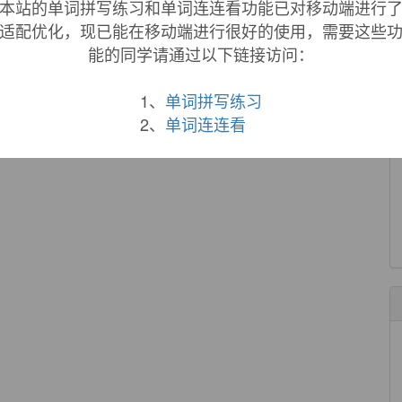
本站的单词拼写练习和单词连连看功能已对移动端进行
ul
food and concentrated service.
适配优化，现已能在移动端进行很好的使用，需要这些
的服务为宗旨,份量慷慨,价格合理.
能的同学请通过以下链接访问：
来自互联网
l
oil.
1、
单词拼写练习
2、
单词连连看
来自互联网