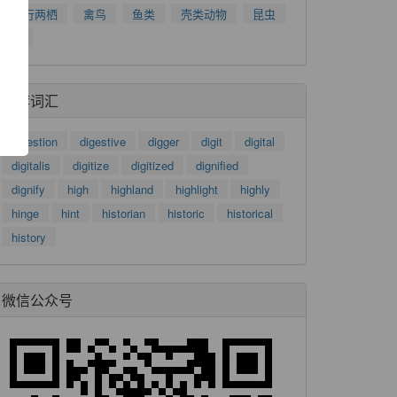
了
爬行两栖
禽鸟
鱼类
壳类动物
昆虫
功
树
推荐词汇
digestion
digestive
digger
digit
digital
digitalis
digitize
digitized
dignified
dignify
high
highland
highlight
highly
hinge
hint
historian
historic
historical
history
微信公众号