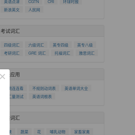
英语点津
CGTN
CRI
环球时报
新浪英文
人民网
考试词汇
四级词汇
六级词汇
英专四级
英专八级
考研词汇
GRE 词汇
托福词汇
雅思词汇
×
相关应用
单词连连看
不规则动词表
英语单词大全
词汇量测试
英语词根表
分类词汇
水果
蔬菜
花
哺乳动物
家畜家禽