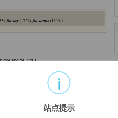
53),
flavory
(1727),
flavorous
(1690s).
nique and delicious.
来自互联网
i
 long , succulent and
flavorful
finish.
完美可口.
来自互联网
rful
.
站点提示
来自互联网