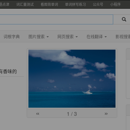
语点津
词汇量测试
看图背单词
单词拼写练习
公众号
小程序
词根字典
图片搜索
网页搜索
在线翻译
影视搜
；有香味的
«
»
1
/ 3