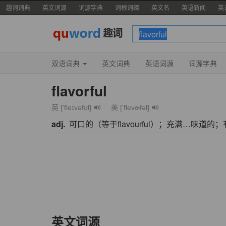
趣词词典
英文词源
词源字典
词根词缀
英文名
英语新闻
英
双语词典
英文词典
英语词源
词源字典
flavorful
英 ['fleɪvəfʊl]
美 ['flevɚfəl]
adj.
可口的（等于flavourful）；充满…味道的
英文词源