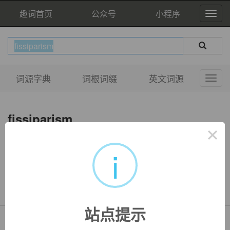
趣词首页
公众号
小程序
词源字典
词根词缀
英文词源
fissiparism
×
i
双语例句
暂无相关例句
站点提示
Copyright © QuWord.com All Rights Reserved.