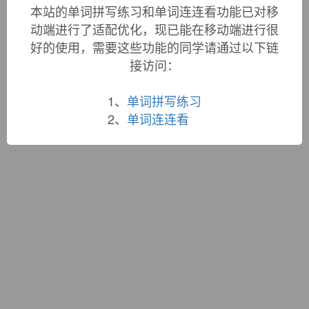
词根大全
|
联系站长
本站的单词拼写练习和单词连连看功能已对移
蜀ICP备19033398号-1
动端进行了适配优化，现已能在移动端进行很
好的使用，需要这些功能的同学请通过以下链
接访问：
1、
单词拼写练习
2、
单词连连看