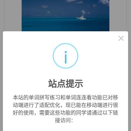
×
«
»
1
/ 3
i
英文词源
favored (adj.)
1725, "enjoying unusual advantages," past-participle
站点提示
adjective from
favor
(v.). In compounds, "resembling,
simulating," from c. 1400 (for example,
well-favored
"good-
本站的单词拼写练习和单词连连看功能已对移
looking;"
worst-favored
"ugliest").
动端进行了适配优化，现已能在移动端进行很
好的使用，需要这些功能的同学请通过以下链
接访问：
双语例句