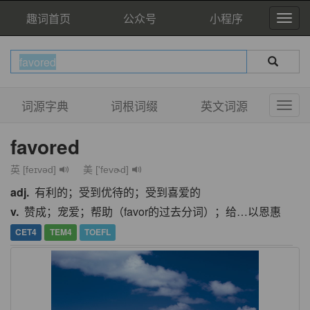
趣词首页
公众号
小程序
词源字典
词根词缀
英文词源
favored
英 [feɪvəd]
美 ['fevɚd]
adj.
有利的；受到优待的；受到喜爱的
v.
赞成；宠爱；帮助（favor的过去分词）；给…以恩惠
CET4
TEM4
TOEFL