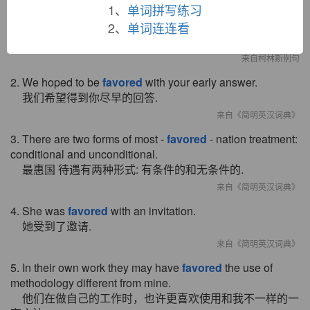
1、
单词拼写练习
1. No one
favored
dumbing down the magazine.
2、
单词连连看
没有人赞成降低杂志的专业水准。
来自柯林斯例句
2. We hoped to be
favored
with your early answer.
我们希望得到你尽早的回答.
来自《简明英汉词典》
3. There are two forms of most -
favored
- nation treatment:
conditional and unconditional.
最惠国 待遇有两种形式: 有条件的和无条件的.
来自《简明英汉词典》
4. She was
favored
with an invitation.
她受到了邀请.
来自《简明英汉词典》
5. In their own work they may have
favored
the use of
methodology different from mine.
他们在做自己的工作时，也许更喜欢使用和我不一样的一