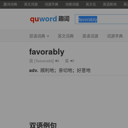
趣词词典
英文词源
词源字典
词根词缀
英文名
英语新闻
英
双语词典
英文词典
英语词源
词源字典
favorably
英 ['feivərəbli]
美
adv.
顺利地；亲切地；好意地
双语例句