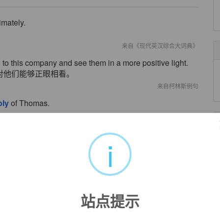
mately.
来自《现代英汉综合大词典》
to this company and see them in a more positive light.
对他们能够正眼相看。
来自柯林斯例句
bly
of Thomas.
来自辞典例句
i
year earlier.
来自辞典例句
 was viewed
favorably
in the economic development
站点提示
学文献中被认为是令人振奋的现象.
来自辞典例句