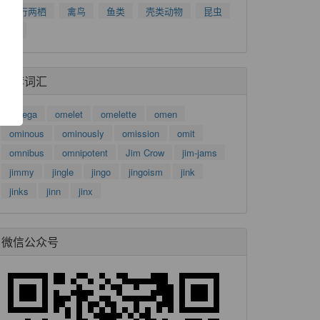
了
爬行两栖
禽鸟
鱼类
壳类动物
昆虫
功
树
推荐词汇
omega
omelet
omelette
omen
ominous
ominously
omission
omit
omnibus
omnipotent
Jim Crow
jim-jams
jimmy
jingle
jingo
jingoism
jink
jinks
jinn
jinx
微信公众号