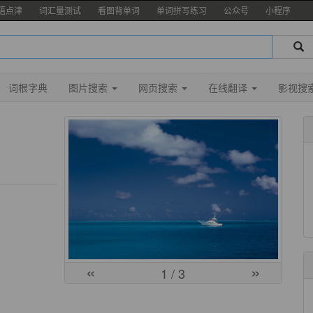
语点津
词汇量测试
看图背单词
单词拼写练习
公众号
小程序
词根字典
图片搜索
网页搜索
在线翻译
影视搜
«
»
1
/ 3