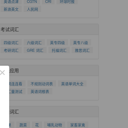
英语点津
CGTN
CRI
环球时报
新浪英文
人民网
考试词汇
四级词汇
六级词汇
英专四级
英专八级
考研词汇
GRE 词汇
托福词汇
雅思词汇
×
相关应用
单词连连看
不规则动词表
英语单词大全
词汇量测试
英语词根表
分类词汇
水果
蔬菜
花
哺乳动物
家畜家禽