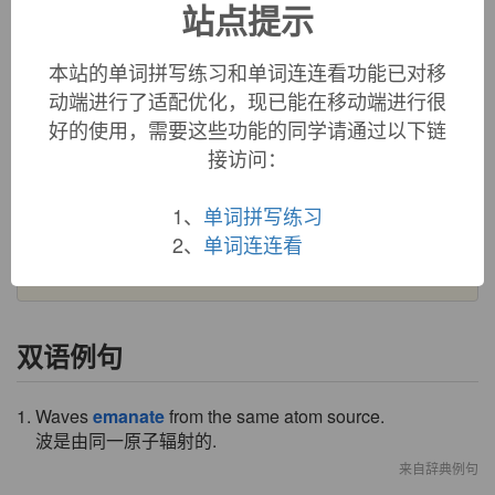
站点提示
emanate
显示
e-, 向外。-man, 流出，显露。
本站的单词拼写练习和单词连连看功能已对移
动端进行了适配优化，现已能在移动端进行很
英文词源
好的使用，需要这些功能的同学请通过以下链
接访问：
emanate (v.)
1680s, "to flow out," from Latin
emanatus
, past participle of
1、
单词拼写练习
emanare
"flow out," figuratively "arise from, proceed from"
2、
单词连连看
(see
emanation
). Related:
Emanated
;
emanating
.
双语例句
1. Waves
emanate
from the same atom source.
波是由同一原子辐射的.
来自辞典例句