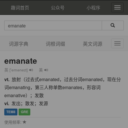
趣词首页
公众号
小程序
词源字典
词根词缀
英文词源
emanate
英 ['eməneɪt]
美
vt.
放射（过去式emanated，过去分词emanated，现在分
词emanating，第三人称单数emanates，形容词
emanative）；发散
vi.
发出；散发；发源
TEM8
GRE
使用频率: