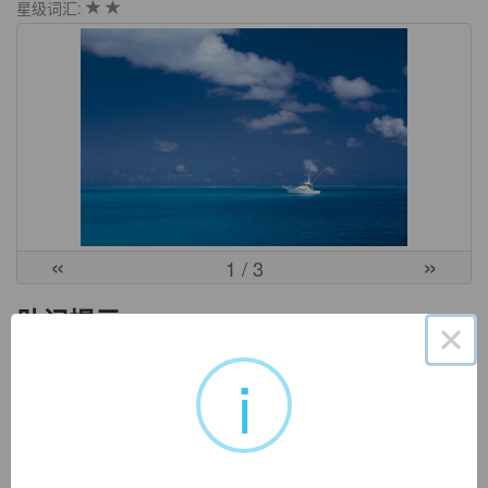
星级词汇:
«
»
1
/ 3
助记提示
×
i
1. 让男生出来吃饭，靠飘出(的味道)。
中文词源