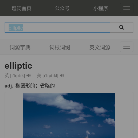
趣词首页
公众号
小程序
词源字典
词根词缀
英文词源
elliptic
英 [ɪ'lɪptɪk]
美 [ɪ'lɪptɪkl]
adj.
椭圆形的；省略的