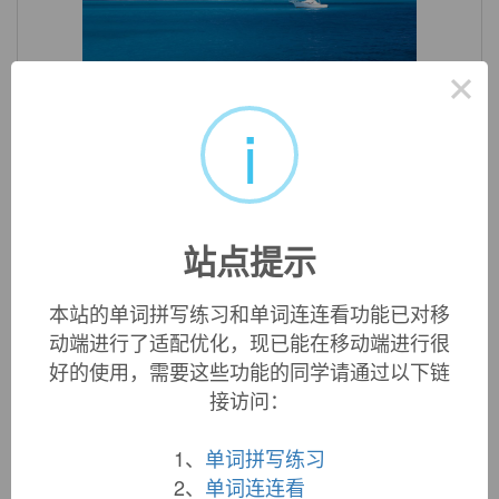
«
»
×
1
/ 3
i
英文词源
elliptic (adj.)
1726, from Greek
elleiptikos
"pertaining to an ellipse," from
站点提示
elleipein
(see
ellipsis
). Mostly in technical use; the common
word is
elliptical
.
本站的单词拼写练习和单词连连看功能已对移
动端进行了适配优化，现已能在移动端进行很
好的使用，需要这些功能的同学请通过以下链
双语例句
接访问：
1. Its own
elliptic
motion around it will be almost
1、
单词拼写练习
imperceptible.
2、
单词连连看
它绕着质心的椭园运动就几乎看不出来.