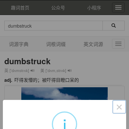
趣词首页
公众号
小程序
词源字典
词根词缀
英文词源
dumbstruck
英 ['dʌmstrʌk]
美 ['dʌm,strʌk]
adj.
吓得发懵的；被吓得目瞪口呆的
×
i