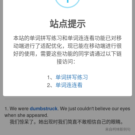
«
»
站点提示
1
/ 3
英文词源
本站的单词拼写练习和单词连连看功能已对移
动端进行了适配优化，现已能在移动端进行很
好的使用，需要这些功能的同学请通过以下链
dumbstruck (adj.)
接访问：
1823, from
dumb
+ past participle of
strike
(v.).
1、
单词拼写练习
2、
单词连连看
双语例句
1. We were
dumbstruck
. We just couldn't believe our eyes
when she appeared.
我们惊呆了。她出现时我们简直不敢相信自己的眼睛。
来自柯林斯例句