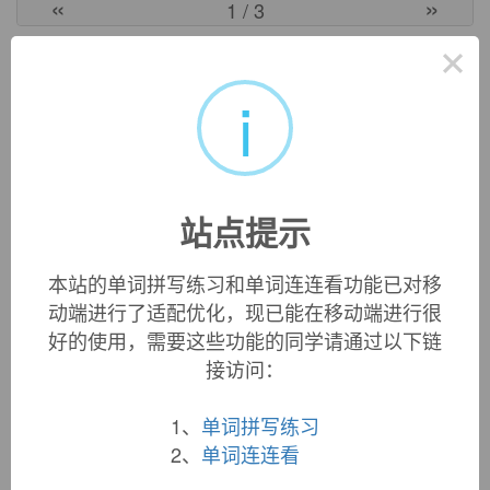
«
»
1
/ 3
×
英文词源
i
dumbledore (n.)
1787, noted as a dialect word in Hampshire, Cornwall, etc.
for "a bumblebee."
站点提示
双语例句
本站的单词拼写练习和单词连连看功能已对移
动端进行了适配优化，现已能在移动端进行很
好的使用，需要这些功能的同学请通过以下链
1.
Dumbledore
blinks sorrowfully all around , and shares
接访问：
out the sweets.
Dumbledore
在一旁悲伤的眨着眼, 分着他的糖果.
1、
单词拼写练习
来自互联网
2、
单词连连看
2. What, if anything , can you say about the climactic
moment between Snape and
Dumbledore
?