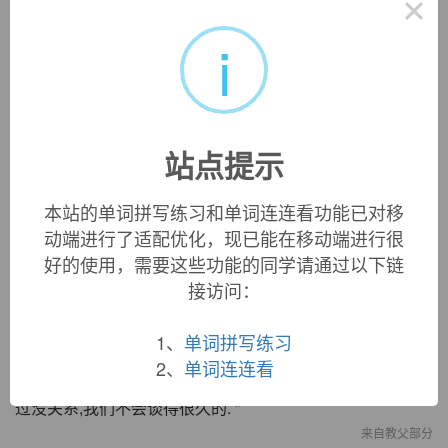
×
i
«
»
1
/ 3
双语例句
站点提示
1. He spoke little and
dryly
.
他很少说话,说上几句也是干巴巴的.
本站的单词拼写练习和单词连连看功能已对移
来自《简明英汉词典》
动端进行了适配优化，现已能在移动端进行很
2. Jou - Chia laughed
dryly
and said, " Oh, so that's it!
好的使用，需要这些功能的同学请通过以下链
柔嘉干笑道: “ 哦, 原来是这个道理!
接访问：
来自汉英文学 - 围城
1、
单词拼写练习
3. Michael said
dryly
, " I'm pretty rusty but we won't talk
long. "
2、
单词连连看
迈克尔冷静他说: “ 西西里方言我已经荒疏得差不多了,不
过没关系,我们不会谈得很久的. ”
来自教父部分