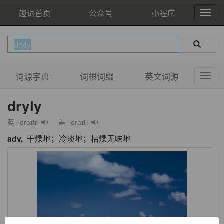
趣词首页
公众号
小程序
词源字典
词根词缀
英文词源
dryly
英 ['draɪlɪ]
美 ['draɪli]
adv.
干燥地；冷淡地；枯燥无味地