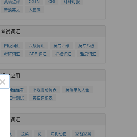
英语点津
CGTN
CRI
环球时报
新浪英文
人民网
考试词汇
四级词汇
六级词汇
英专四级
英专八级
考研词汇
GRE 词汇
托福词汇
雅思词汇
相关应用
×
单词连连看
不规则动词表
英语单词大全
词汇量测试
英语词根表
分类词汇
水果
蔬菜
花
哺乳动物
家畜家禽