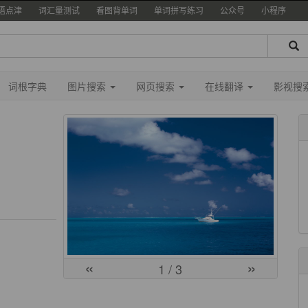
语点津
词汇量测试
看图背单词
单词拼写练习
公众号
小程序
词根字典
图片搜索
网页搜索
在线翻译
影视搜
«
»
1
/ 3