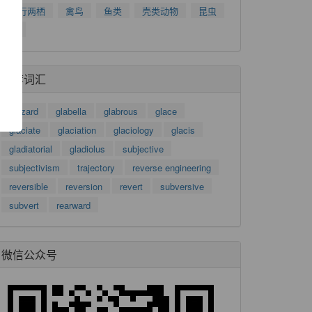
爬行两栖
禽鸟
鱼类
壳类动物
昆虫
了
树
功
推荐词汇
gizzard
glabella
glabrous
glace
glaciate
glaciation
glaciology
glacis
gladiatorial
gladiolus
subjective
subjectivism
trajectory
reverse engineering
reversible
reversion
revert
subversive
subvert
rearward
微信公众号