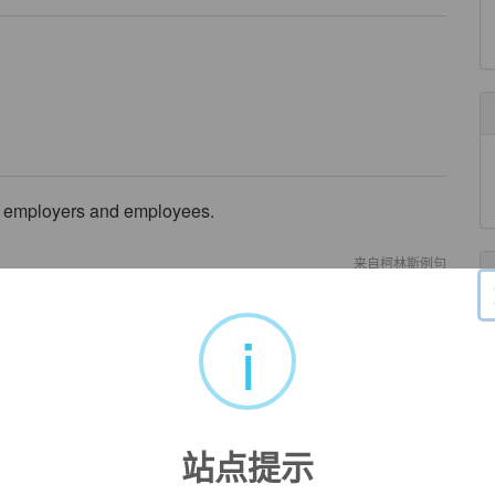
employers and employees.
来自柯林斯例句
h exercises and training.
i
来自柯林斯例句
f
developing
cancer.
来自柯林斯例句
站点提示
an enormous external debt.