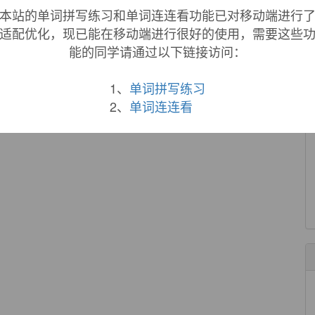
本站的单词拼写练习和单词连连看功能已对移动端进行
来自柯林斯例句
适配优化，现已能在移动端进行很好的使用，需要这些
er
developing
an electrical fault.
能的同学请通过以下链接访问：
来自柯林斯例句
1、
单词拼写练习
2、
单词连连看