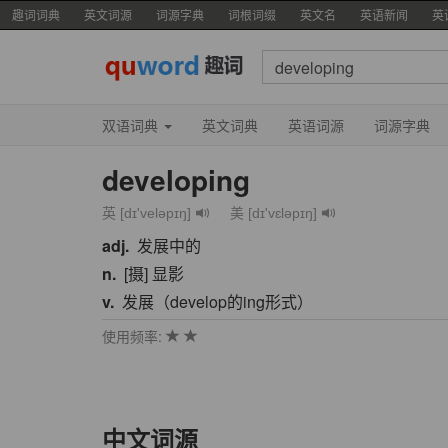
趣词词典
英文词源
词源字典
词根词缀
英文名
英语新闻
英
双语词典
英文词典
英语词源
词源字典
developing
英 [dɪ'veləpɪŋ]
美 [dɪ'vɛləpɪŋ]
adj.
发展中的
n.
[摄] 显影
v.
发展（develop的ing形式）
使用频率:
中文词源