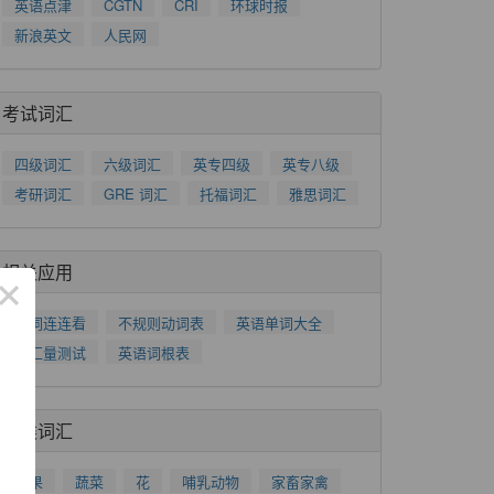
英语点津
CGTN
CRI
环球时报
新浪英文
人民网
考试词汇
四级词汇
六级词汇
英专四级
英专八级
考研词汇
GRE 词汇
托福词汇
雅思词汇
相关应用
×
单词连连看
不规则动词表
英语单词大全
词汇量测试
英语词根表
分类词汇
水果
蔬菜
花
哺乳动物
家畜家禽