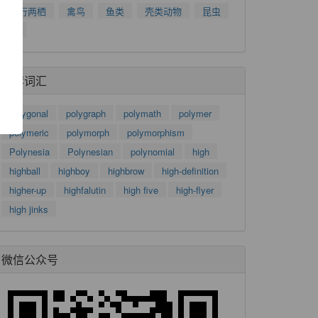
爬行两栖
禽鸟
鱼类
壳类动物
昆虫
了
树
功
推荐词汇
polygonal
polygraph
polymath
polymer
polymeric
polymorph
polymorphism
Polynesia
Polynesian
polynomial
high
highball
highboy
highbrow
high-definition
higher-up
highfalutin
high five
high-flyer
high jinks
微信公众号