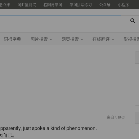
语点津
词汇量测试
看图背单词
单词拼写练习
公众号
小程序
词根字典
图片搜索
网页搜索
在线翻译
影视搜
来自互联网
pparently, just spoke a kind of phenomenon.
象而已。