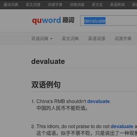
趣词词典
英文词源
词源字典
词根词缀
英文名
英语新闻
英
双语词典
英文词典
英语词源
词源字典
devaluate
双语例句
1. China's RMB shouldn't
devaluate
.
中国的人民币不能贬值。
2. This idiom, do not praise to do not
devaluate
a
这个成语，似乎不褒不贬，只是说出了一种现