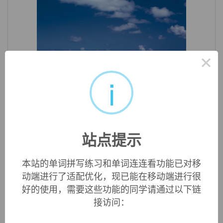
×
i
«
»
1
/ 3
英文词源
站点提示
deceased (adj.)
本站的单词拼写练习和单词连连看功能已对移
late 15c., past participle adjective from
decease
(v.). As a
verbal noun meaning "dead person, those who are dead,"
动端进行了适配优化，现已能在移动端进行很
from early 17c.
好的使用，需要这些功能的同学请通过以下链
接访问：