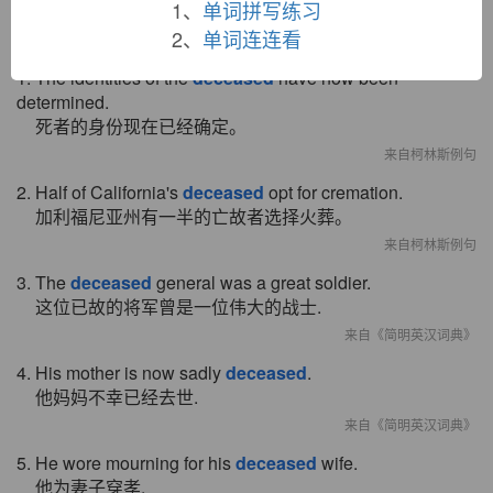
1、
单词拼写练习
双语例句
2、
单词连连看
1. The identities of the
deceased
have now been
determined.
死者的身份现在已经确定。
来自柯林斯例句
2. Half of California's
deceased
opt for cremation.
加利福尼亚州有一半的亡故者选择火葬。
来自柯林斯例句
3. The
deceased
general was a great soldier.
这位已故的将军曾是一位伟大的战士.
来自《简明英汉词典》
4. His mother is now sadly
deceased
.
他妈妈不幸已经去世.
来自《简明英汉词典》
5. He wore mourning for his
deceased
wife.
他为妻子穿孝.