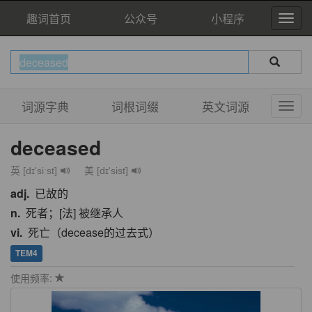
趣词首页
公众号
小程序
词源字典
词根词缀
英文词源
deceased
英 [dɪ'siːst]
美 [dɪ'sist]
adj.
已故的
n.
死者；[法] 被继承人
vi.
死亡（decease的过去式）
TEM4
使用频率: