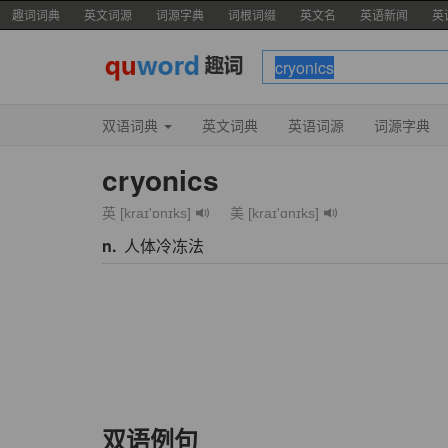
趣词词典
英文词源
词源字典
词根词缀
英文名
英语新闻
英
双语词典
英文词典
英语词源
词源字典
cryonics
英 [kraɪ'ɒnɪks]
美 [kraɪ'ɑnɪks]
n.
人体冷冻法
双语例句