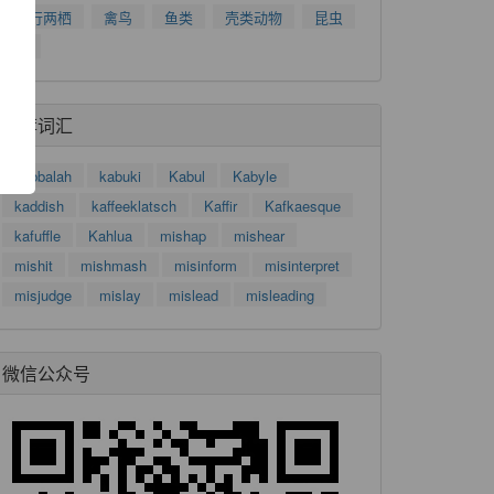
了
爬行两栖
禽鸟
鱼类
壳类动物
昆虫
功
树
推荐词汇
kabbalah
kabuki
Kabul
Kabyle
kaddish
kaffeeklatsch
Kaffir
Kafkaesque
kafuffle
Kahlua
mishap
mishear
mishit
mishmash
misinform
misinterpret
misjudge
mislay
mislead
misleading
微信公众号