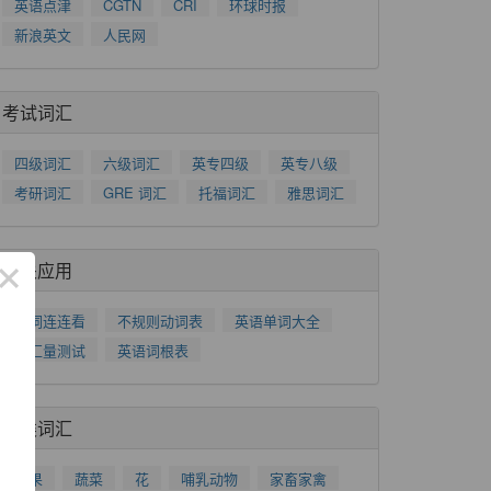
英语点津
CGTN
CRI
环球时报
新浪英文
人民网
考试词汇
四级词汇
六级词汇
英专四级
英专八级
考研词汇
GRE 词汇
托福词汇
雅思词汇
×
相关应用
单词连连看
不规则动词表
英语单词大全
词汇量测试
英语词根表
分类词汇
水果
蔬菜
花
哺乳动物
家畜家禽