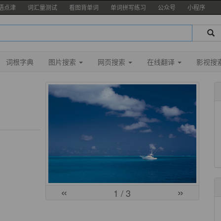
语点津
词汇量测试
看图背单词
单词拼写练习
公众号
小程序
词根字典
图片搜索
网页搜索
在线翻译
影视搜
«
»
1
/ 3