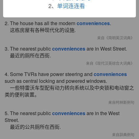
这座房子设备齐全.
2、
单词连连看
来自《现代英汉综合大词典》
2. The house has all the modern
conveniences
.
这栋房屋有各种现代化的设施.
来自《简明英汉词典》
3. The nearest public
conveniences
are in West Street.
最近的厕所在西街.
来自《现代汉英综合大词典》
4. Some TVRs have power steering and
conveniences
such as central locking and powered windows.
一些特雷沃车型配有动力转向系统以及中央锁和电动窗之
类的便利装置。
来自柯林斯例句
5. The nearest public
conveniences
are in the West
Street.
最近的公共厕所在西街.
来自辞典例句