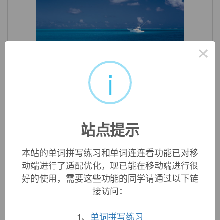
×
«
»
1
/ 3
i
英文词源
conveniences (n.)
站点提示
"material appliances conducive to personal comfort," 1670s,
plural of
convenience
.
本站的单词拼写练习和单词连连看功能已对移
动端进行了适配优化，现已能在移动端进行很
好的使用，需要这些功能的同学请通过以下链
双语例句
接访问：
1、
单词拼写练习
1. The house is full of
conveniences
of every sort.