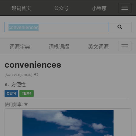
趣词首页
公众号
小程序
词源字典
词根词缀
英文词源
conveniences
[kən'vi:njənsis]
n.
方便性
CET4
TEM4
使用频率: