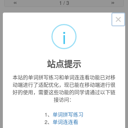
«
»
1
/ 3
英文词源
×
i
chicken-shit
1947 (n.) "contemptible cowardly person;" 1948 (adj.); from
chicken
+
shit
(n.).
站点提示
双语例句
本站的单词拼写练习和单词连连看功能已对移
动端进行了适配优化，现已能在移动端进行很
1. He decided on roast
chicken
and vegetables, with apple
好的使用，需要这些功能的同学请通过以下链
pie to follow.
接访问：
他决定点烤鸡配蔬菜，然后再要一份苹果派。
来自柯林斯例句
1、
单词拼写练习
2. I'm scared of the dark. I'm a big
chicken
.
2、
单词连连看
我怕黑，是个十足的胆小鬼。