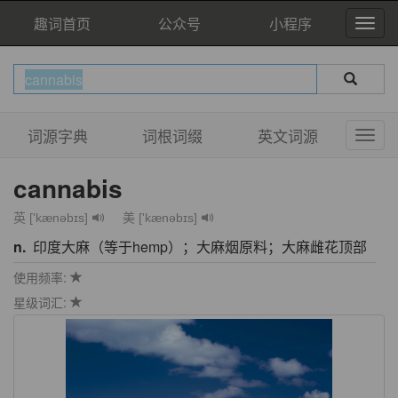
趣词首页
公众号
小程序
词源字典
词根词缀
英文词源
cannabis
英 ['kænəbɪs]
美 ['kænəbɪs]
n.
印度大麻（等于hemp）；大麻烟原料；大麻雌花顶部
使用频率:
星级词汇: