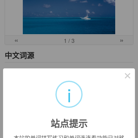
«
»
1
/ 3
中文词源
×
cannabis
大麻制品
词源同canvas, 帆布，大麻纤维制品。
i
英文词源
cannabis (n.)
站点提示
1798, "common hemp," from
Cannabis
, Modern Latin plant
genus named (1728), from Greek
kannabis
"hemp," a
本站的单词拼写练习和单词连连看功能已对移