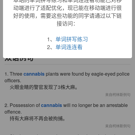
Scythian or Thracian word. Also source of Armenian
kanap'
,
动端进行了适配优化，现已能在移动端进行很
Albanian
kanep
, Russian
konoplja
, Persian
kanab
,
好的使用，需要这些功能的同学请通过以下链
Lithuanian
kanapes
"hemp," and English
canvas
and
possibly
hemp
. In reference to use of the plant parts as an
接访问：
intoxicant, from 1848. Related:
Cannabic
.
1、
单词拼写练习
2、
单词连连看
双语例句
1. Three
cannabis
plants were found by eagle-eyed police
officers.
火眼金睛的警官发现了3株大麻。
来自柯林斯例句
2. Possession of
cannabis
will no longer be an arrestable
offence.
持有大麻将不再会被拘捕。
来自柯林斯例句