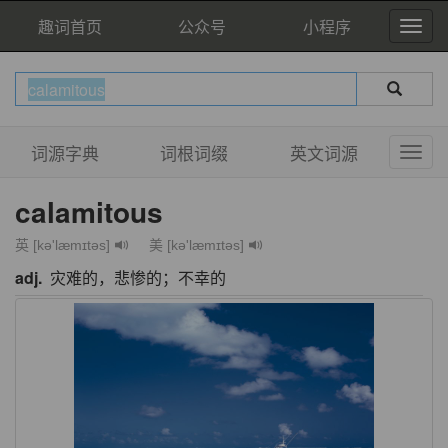
趣词首页
公众号
小程序
词源字典
词根词缀
英文词源
calamitous
英 [kə'læmɪtəs]
美 [kə'læmɪtəs]
adj.
灾难的，悲惨的；不幸的