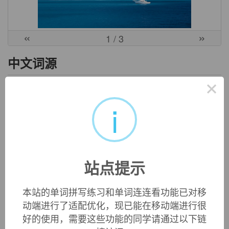
«
»
1
/ 3
中文词源
×
calamitous
灾难性的
i
来自calamity, 灾难。
英文词源
站点提示
calamitous (adj.)
1540s, from French
calamiteux
(16c.), from Latin
本站的单词拼写练习和单词连连看功能已对移
calamitosus
"causing loss, destructive," from
calamitas
(see
动端进行了适配优化，现已能在移动端进行很
calamity
). Related:
Calamitously
;
calamitousness
.
好的使用，需要这些功能的同学请通过以下链