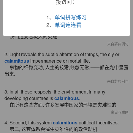
接访问：
双语例句
1、
单词拼写练习
2、
单词连连看
1. We are exposed to the most
calamitous
accidents.
我们遭受着极大的灾难.
来自辞典例句
2. Light reveals the subtle alteration of things, the sly or
calamitous
impermanence or mortal life.
事物的细微变动, 人生的狡猾,倏忽无常,一一都在光中显露
出来.
来自辞典例句
3. In all these respects, the environment in many
developing countries is
calamitous
.
在所有这些方面, 许多发展中国家的环境是灾难性的.
来自互联网
4. Second, this system
calamitous
political incentives.
第二, 这套体系会催生灾难性的的政治动机.