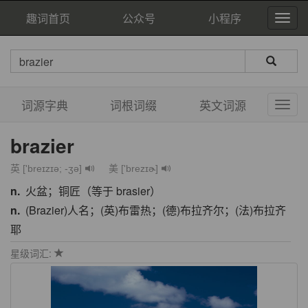
趣词首页
公众号
小程序
词源字典
词根词缀
英文词源
brazier
英 ['breɪzɪə; -ʒə]
美 ['brezɪɚ]
n.
火盆；铜匠（等于 brasier）
n.
(Brazier)人名；(英)布雷热；(德)布拉齐尔；(法)布拉齐
耶
星级词汇: