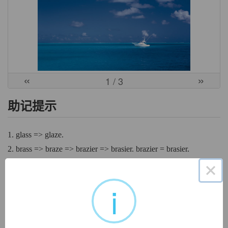
«
»
1
/ 3
助记提示
1. glass => glaze.
2. brass => braze => brazier => brasier. brazier = brasier.
×
3. braise => braize => braiser / braizer.
4. braise => braize => brasier / brazier "metal container to hold
i
burning coals, pan of hot coals".
中文词源