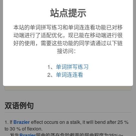
站点提示
brazier
金属火盆
来自zero-grade 词根br, 烧，烤，同burn。
本站的单词拼写练习和单词连连看功能已对移
动端进行了适配优化，现已能在移动端进行很
英文词源
好的使用，需要这些功能的同学请通过以下链
接访问：
brazier (n.)
"metal container to hold burning coals," 1680s, from French
1、
单词拼写练习
brasier
"pan of hot coals," from Old French
brasier
, from
2、
单词连连看
brese
"embers" (see
braise
).
双语例句
1. If
Brazier
effect occurs on a stalk, it will bend after 25 %
to 30 % of flexion.
发生
Brazier
屈曲的茎在危险截面的屈曲程度为25%～